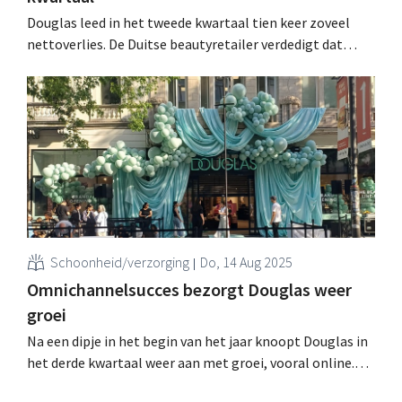
Douglas leed in het tweede kwartaal tien keer zoveel
nettoverlies. De Duitse beautyretailer verdedigt dat
niettemin als “weloverwogen keuzes in een
veranderende omgeving”. .
Schoonheid/verzorging
Do, 14 Aug 2025
Omnichannelsucces bezorgt Douglas weer
groei
Na een dipje in het begin van het jaar knoopt Douglas in
het derde kwartaal weer aan met groei, vooral online.
Alleen op de belangrijke Franse markt blijft de Duitse