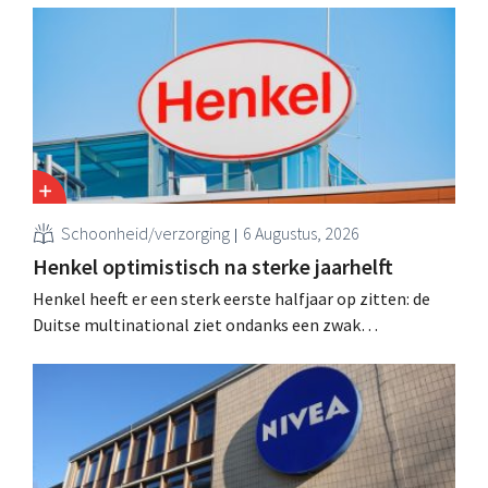
natuurlijke schoonheids- en wellnessmerk Aroma-Zone
over te nemen van de holding Eurazeo.
Schoonheid/verzorging
6 Augustus, 2026
Henkel optimistisch na sterke jaarhelft
Henkel heeft er een sterk eerste halfjaar op zitten: de
Duitse multinational ziet ondanks een zwak
consumentenvertrouwen groei voor de categorieën
haarverzorging en wasmiddelen en voert de
overnameactiviteiten op.