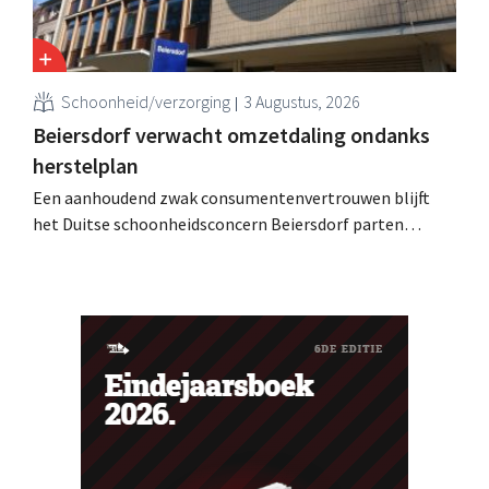
Schoonheid/verzorging
3 Augustus, 2026
Beiersdorf verwacht omzetdaling ondanks
herstelplan
Een aanhoudend zwak consumentenvertrouwen blijft
het Duitse schoonheidsconcern Beiersdorf parten
spelen. De multinational verwacht nu zelfs een lichte
omzetdaling voor het volledige boekjaar.