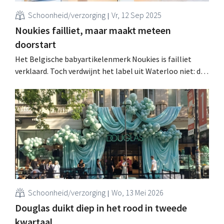
Schoonheid/verzorging
Vr, 12 Sep 2025
Noukies failliet, maar maakt meteen
doorstart
Het Belgische babyartikelenmerk Noukies is failliet
verklaard. Toch verdwijnt het label uit Waterloo niet: de
drie kinderen van de oprichters nemen het bedrijf over
en lanceren "Noukies 2.0". .
Schoonheid/verzorging
Wo, 13 Mei 2026
Douglas duikt diep in het rood in tweede
kwartaal