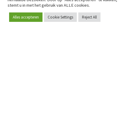
stemt u in met het gebruik van ALLE cookies.
Alles accepteren
Cookie Settings
Reject All
Word lid
Sinds 2009 is RetailDetail hét toonaangevende B2B-
platform voor retail in Europa.
Als "100% trusted medium" en sterke retailcommunity biedt
RetailDetail professionals dagelijks betrouwbaar nieuws,
scherpe inzichten en relevante analyses uit de sector.
Daarnaast brengt RetailDetail de markt samen via
inspirerende events en exclusieve retailtours, waar
kennisdeling, netwerking en innovatie centraal staan.