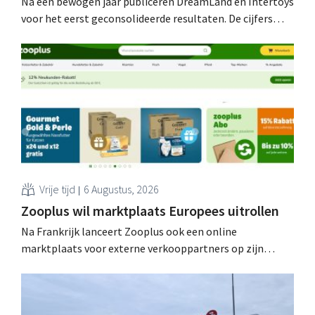
Na een bewogen jaar publiceren DreamLand en Intertoys
voor het eerst geconsolideerde resultaten. De cijfers
stemmen CEO Koen Nolmans tot tevredenheid: hij
spreekt van een “historisch sterk resultaat”.
Vrije tijd
6 Augustus, 2026
Zooplus wil marktplaats Europees uitrollen
Na Frankrijk lanceert Zooplus ook een online
marktplaats voor externe verkooppartners op zijn
Duitse thuismarkt. De komende jaren wil de webwinkel
voor huisdierbenodigdheden dat model stapsgewijs
uitbreiden naar andere landen.