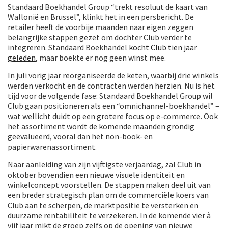
Standaard Boekhandel Group “trekt resoluut de kaart van
Wallonië en Brussel”, klinkt het in een persbericht. De
retailer heeft de voorbije maanden naar eigen zeggen
belangrijke stappen gezet om dochter Club verder te
integreren. Standaard Boekhandel
kocht Club tien jaar
geleden
, maar boekte er nog geen winst mee.
In juli vorig jaar reorganiseerde de keten, waarbij drie winkels
werden verkocht en de contracten werden herzien. Nu is het
tijd voor de volgende fase: Standaard Boekhandel Group wil
Club gaan positioneren als een “omnichannel-boekhandel” –
wat wellicht duidt op een grotere focus op e-commerce. Ook
het assortiment wordt de komende maanden grondig
geëvalueerd, vooral dan het non-book- en
papierwarenassortiment.
Naar aanleiding van zijn vijftigste verjaardag, zal Club in
oktober bovendien een nieuwe visuele identiteit en
winkelconcept voorstellen. De stappen maken deel uit van
een breder strategisch plan om de commerciële koers van
Club aan te scherpen, de marktpositie te versterken en
duurzame rentabiliteit te verzekeren. In de komende vier à
vijf jaar mikt de groep zelfs op de opening van nieuwe