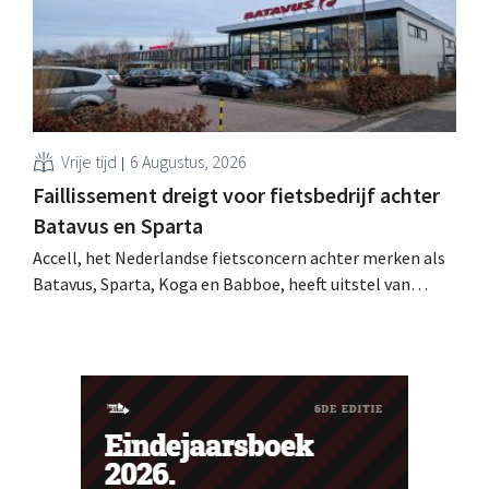
Vrije tijd
6 Augustus, 2026
Faillissement dreigt voor fietsbedrijf achter
Batavus en Sparta
Accell, het Nederlandse fietsconcern achter merken als
Batavus, Sparta, Koga en Babboe, heeft uitstel van
betaling gekregen, wat vaak de voorbode is van een
faillissement. Overnamegesprekken met een
Singaporese investeringsmaatschappij sprongen af.