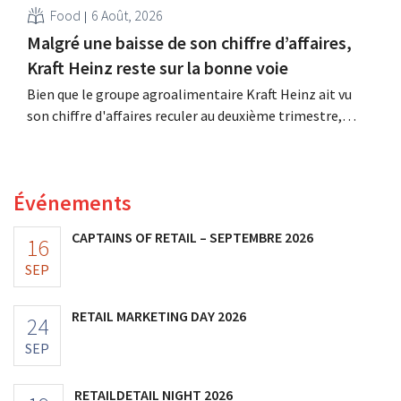
Food
6 Août, 2026
Malgré une baisse de son chiffre d’affaires,
Kraft Heinz reste sur la bonne voie
Bien que le groupe agroalimentaire Kraft Heinz ait vu
son chiffre d'affaires reculer au deuxième trimestre,
l'entreprise fait néanmoins état de résultats supérieurs
aux prévisions. La multinationale augmente ses
investissements et revoit ses prévisions à la hausse.
Événements
CAPTAINS OF RETAIL – SEPTEMBRE 2026
16
SEP
RETAIL MARKETING DAY 2026
24
SEP
RETAILDETAIL NIGHT 2026