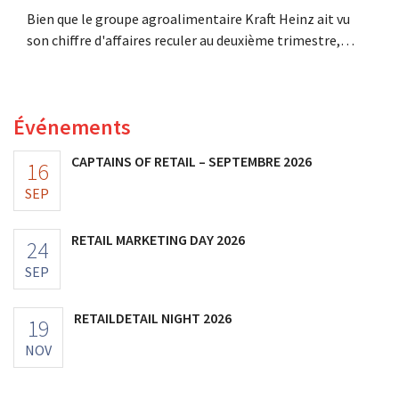
Bien que le groupe agroalimentaire Kraft Heinz ait vu
son chiffre d'affaires reculer au deuxième trimestre,
l'entreprise fait néanmoins état de résultats supérieurs
aux prévisions. La multinationale augmente ses
investissements et revoit ses prévisions à la hausse.
Événements
CAPTAINS OF RETAIL – SEPTEMBRE 2026
16
SEP
RETAIL MARKETING DAY 2026
24
SEP
RETAILDETAIL NIGHT 2026
19
NOV