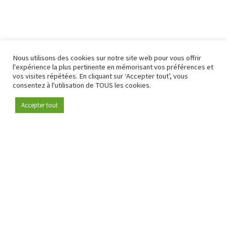
Nous utilisons des cookies sur notre site web pour vous offrir
l'expérience la plus pertinente en mémorisant vos préférences et
vos visites répétées. En cliquant sur ‘Accepter tout’, vous
consentez à l'utilisation de TOUS les cookies.
Accepter tout
Devenez membre
Depuis 2009, RetailDetail est la plateforme B2B de référence
pour le secteur de la distribution en Europe.
En tant que "média 100 % fiable " et communauté dynamique