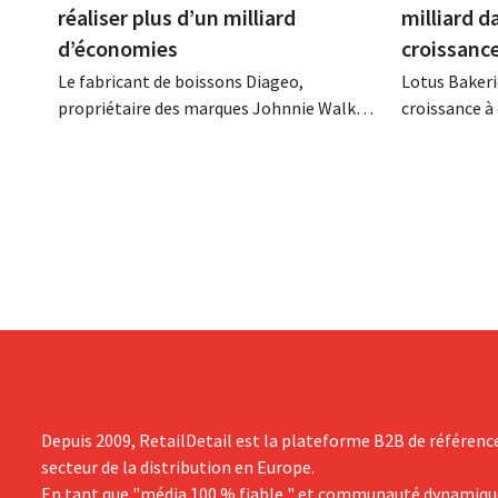
réaliser plus d’un milliard
milliard d
d’économies
croissanc
Le fabricant de boissons Diageo,
Lotus Bakeri
propriétaire des marques Johnnie Walker,
croissance à 
Smirnoff et Baileys, souhaite, suite à une
grand progr
baisse de son chiffre d'affaires, réduire
son histoire
considérablement ses coûts tout en
de productio
investissant dans la croissance,
saisir cette 
notamment pour Guinness et les
cocktails prêts à boire.
Depuis 2009, RetailDetail est la plateforme B2B de référenc
secteur de la distribution en Europe.
En tant que "média 100 % fiable " et communauté dynamiqu