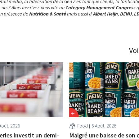
etail media, la fidélisation de la Gen Z en tant que clients, la tarificati
eurs ? Alors inscrivez-vous vite au
Category Management Congress
q
 en présence de
Nutrition & Santé
mais aussi d’
Albert Heijn
,
BENU
,
L
Voi
Août, 2026
Food
6 Août, 2026
eries investit un demi-
Malgré une baisse de son c