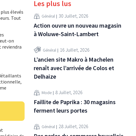
Les plus lus
 plus élevés
30 Juillet, 2026
Général
eurs. Tout
Action ouvre un nouveau magasin
à Woluwe-Saint-Lambert
es
peut-on
t reviendra
16 Juillet, 2026
Général
L’ancien site Makro à Machelen
renaît avec l’arrivée de Colos et
Delhaize
détaillants
ctionnelle,
irme
8 Juillet, 2026
Mode
Faillite de Paprika : 30 magasins
ferment leurs portes
28 Juillet, 2026
Général
at
Des perles du commerce bruxellois