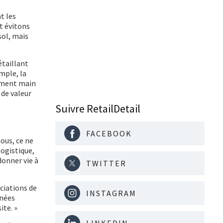
t les
et évitons
sol, mais
étaillant
mple, la
lement main
 de valeur
Suivre RetailDetail
FACEBOOK
ous, ce ne
logistique,
donner vie à
TWITTER
ociations de
INSTAGRAM
nnées
ite. »
LINKEDIN