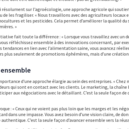
i résolument sur l’agroécologie, une approche agricole qui soutien
 de les fragiliser. « Nous travaillons avec des agriculteurs locaux 
cultures et les pesticides. Cela permet d’améliorer la qualité du 
mières. »
tiative fait toute la différence : « Lorsque vous travaillez avec un d
vous réfléchissez ensemble à des innovations concernant, par exe
es tendances en lien avec l’alimentation saine, vous avancez réel
alors plus seulement de promotions éphémères, mais d’une création
r ensemble
importance d’une approche élargie au sein des entreprises. « Chez n
urs qui sont en contact avec les clients. Le marketing, la chaîne 
ticiper aux négociations avec le détaillant. C’est la seule façon de 
oque : « Ceux qui ne voient pas plus loin que les marges et les nég
tard dans une impasse. Vous avez besoin d’une vision claire, de do
authentique. C’est la seule façon d’avancer ensemble vers la réuss