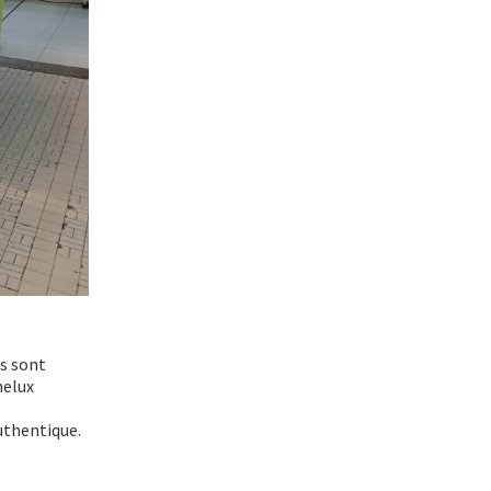
rs sont
nelux
authentique.