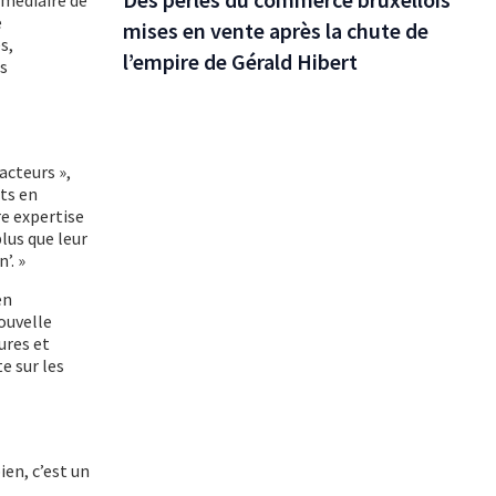
rmédiaire de
e
mises en vente après la chute de
s,
l’empire de Gérald Hibert
es
acteurs »,
ts en
re expertise
lus que leur
’. »
en
ouvelle
ures et
e sur les
ien, c’est un