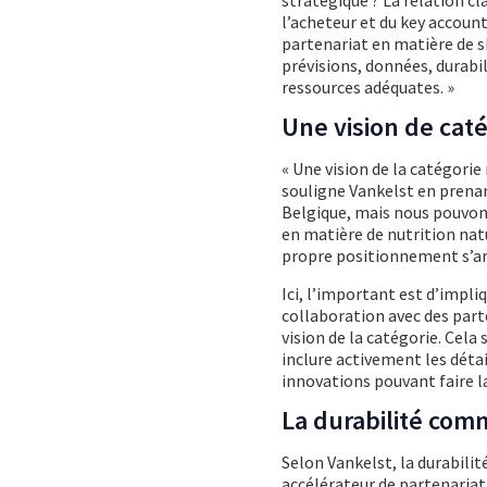
stratégique ? La relation cl
l’acheteur et du key account
partenariat en matière de 
prévisions, données, durabili
ressources adéquates. »
Une vision de ca
« Une vision de la catégori
souligne Vankelst en prenan
Belgique, mais nous pouvons
en matière de nutrition natu
propre positionnement s’arti
Ici, l’important est d’impli
collaboration avec des part
vision de la catégorie. Cel
inclure activement les détai
innovations pouvant faire la
La durabilité com
Selon Vankelst, la durabilité 
accélérateur de partenariat.