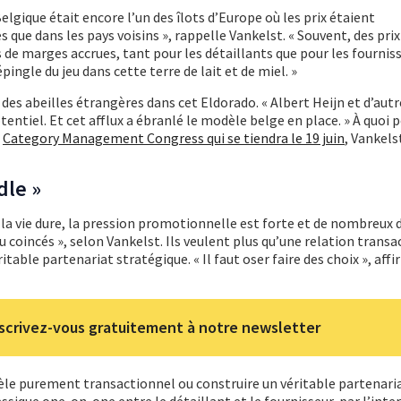
a Belgique était encore l’un des îlots d’Europe où les prix étaient
 que dans les pays voisins », rappelle Vankelst. « Souvent, des prix
 marges accrues, tant pour les détaillants que pour les fourniss
ingle du jeu dans cette terre de lait et de miel. »
e des abeilles étrangères dans cet Eldorado. « Albert Heijn et d’autr
entiel. Et cet afflux a ébranlé le modèle belge en place. » À quoi 
u
Category Management Congress qui se tiendra le 19 juin
, Vankels
dle »
 la vie dure, la pression promotionnelle est forte et de nombreux 
u coincés », selon Vankelst. Ils veulent plus qu’une relation transa
table partenariat stratégique. « Il faut oser faire des choix », aff
scrivez-vous gratuitement à notre newsletter
èle purement transactionnel ou construire un véritable partenari