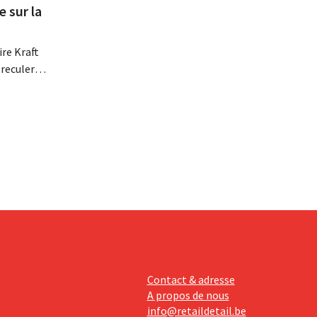
e sur la
re Kraft
 reculer
se fait
érieurs
e
 revoit
Contact & adresse
A propos de nous
info@retaildetail.be