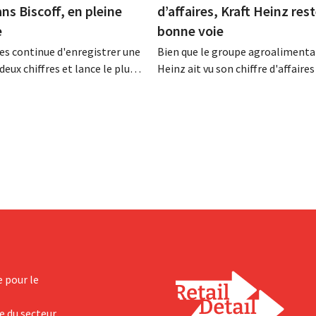
ans Biscoff, en pleine
d’affaires, Kraft Heinz rest
e
bonne voie
es continue d'enregistrer une
Bien que le groupe agroalimentai
deux chiffres et lance le plus
Heinz ait vu son chiffre d'affaires
amme d'investissement de
au deuxième trimestre, l'entrepri
 afin d'augmenter la capacité
néanmoins état de résultats sup
n de Biscoff : « Nous devons
aux prévisions. La multinational
opportunité ».
augmente ses investissements et
ses prévisions à la hausse.
e pour le
e du secteur