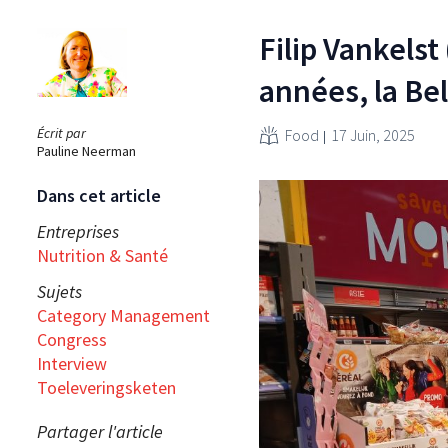
Filip Vankelst
années, la Be
Écrit par
Food
17 Juin, 2025
Pauline Neerman
Dans cet article
Entreprises
Nutrition & Santé
Sujets
Category Management
Congress
Interview
Toeleveringsketen
Partager l'article