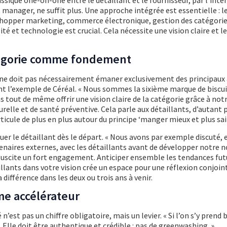
assique one-on-one entre le détaillant et le fournisseur, par l’inte
 manager, ne suffit plus. Une approche intégrée est essentielle : l
shopper marketing, commerce électronique, gestion des catégorie
té et technologie est crucial. Cela nécessite une vision claire et l
tégorie comme fondement
e ne doit pas nécessairement émaner exclusivement des principaux 
t l’exemple de Céréal. « Nous sommes la sixième marque de biscui
 tout de même offrir une vision claire de la catégorie grâce à not
relle et de santé préventive. Cela parle aux détaillants, d’autant p
cule de plus en plus autour du principe ‘manger mieux et plus sain
quer le détaillant dès le départ. « Nous avons par exemple discuté, 
enaires externes, avec les détaillants avant de développer notre n
a suscite un fort engagement. Anticiper ensemble les tendances fut
llants dans votre vision crée un espace pour une réflexion conjoint
 différence dans les deux ou trois ans à venir.
me accélérateur
n’est pas un chiffre obligatoire, mais un levier. « Si l’on s’y prend b
 Elle doit être authentique et crédible : pas de greenwashing. »