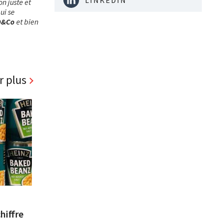
on juste et
ui se
D&Co
et bien
r plus
hiffre