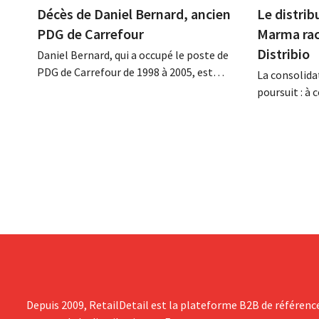
Décès de Daniel Bernard, ancien
Le distrib
PDG de Carrefour
Marma rac
Distribio
Daniel Bernard, qui a occupé le poste de
PDG de Carrefour de 1998 à 2005, est
La consolida
décédé dans la nuit du 4 au 5 août. Il a
poursuit : à
renforcé les activités internationales de
basée à Tirl
l'enseigne, mené à bien la fusion avec
distribution
Promodès et racheté GB, alors leader du
bio de Distri
marché belge.
souhaitent a
sur leurs act
Depuis 2009, RetailDetail est la plateforme B2B de référenc