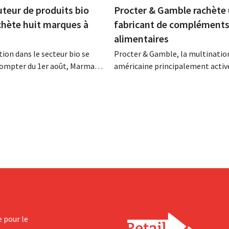
uteur de produits bio
Procter & Gamble rachète
hète huit marques à
fabricant de complément
alimentaires
tion dans le secteur bio se
Procter & Gamble, la multinatio
 compter du 1er août, Marma,
américaine principalement active
emont, reprendra la
secteur des produits d'hygiène et
 de huit marques alimentaires
d'entretien ménager, débourser
bio. Les deux entreprises
plusieurs milliards pour le rachat
insi se concentrer davantage
Thorne, un fabricant de complé
ivités principales.
alimentaires.
e pour le