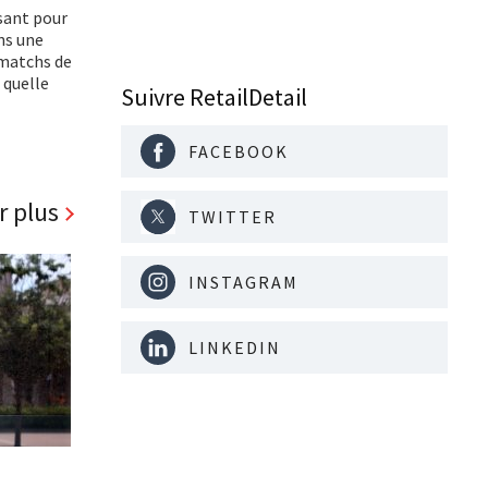
isant pour
ans une
s matchs de
 quelle
Suivre RetailDetail
FACEBOOK
r plus
TWITTER
INSTAGRAM
LINKEDIN