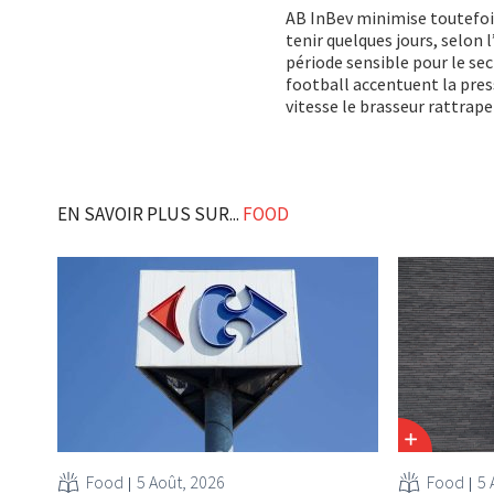
AB InBev minimise toutefois 
tenir quelques jours, selon l
période sensible pour le sect
football accentuent la press
vitesse le brasseur rattrape
EN SAVOIR PLUS SUR...
FOOD
Food
5 Août, 2026
Food
5 