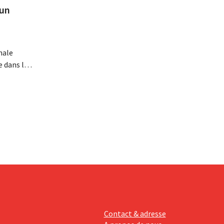
 un
s
nale
 dans le
a
 de
ments
Contact & adresse