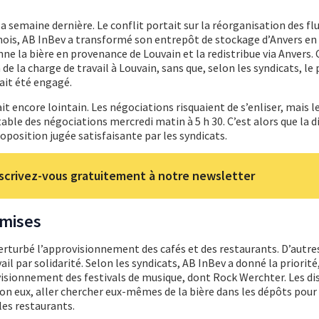
 la semaine dernière. Le conflit portait sur la réorganisation des fl
s mois, AB InBev a transformé son entrepôt de stockage d’Anvers en
nne la bière en provenance de Louvain et la redistribue via Anvers. 
 la charge de travail à Louvain, sans que, selon les syndicats, le
ait été engagé.
it encore lointain. Les négociations risquaient de s’enliser, mais l
table des négociations mercredi matin à 5 h 30. C’est alors que la d
position jugée satisfaisante par les syndicats.
scrivez-vous gratuitement à notre newsletter
omises
rturbé l’approvisionnement des cafés et des restaurants. D’autre
il par solidarité. Selon les syndicats, AB InBev a donné la priorité
visionnement des festivals de musique, dont Rock Werchter. Les di
lon eux, aller chercher eux-mêmes de la bière dans les dépôts pour
les restaurants.