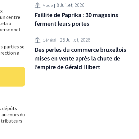
8 Juillet, 2026
Mode
ux
Faillite de Paprika : 30 magasins
 un centre
ferment leurs portes
Cela a
 personnel
28 Juillet, 2026
Général
es parties se
Des perles du commerce bruxellois
irection a
mises en vente après la chute de
l’empire de Gérald Hibert
s dépôts
, au cours du
stributeurs