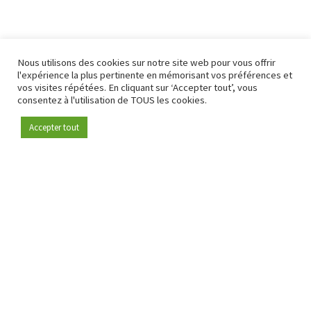
Nous utilisons des cookies sur notre site web pour vous offrir
l'expérience la plus pertinente en mémorisant vos préférences et
vos visites répétées. En cliquant sur ‘Accepter tout’, vous
consentez à l'utilisation de TOUS les cookies.
Accepter tout
Devenez membre
Depuis 2009, RetailDetail est la plateforme B2B de référence
pour le secteur de la distribution en Europe.
En tant que "média 100 % fiable " et communauté dynamique
du secteur de la distribution, RetailDetail propose chaque