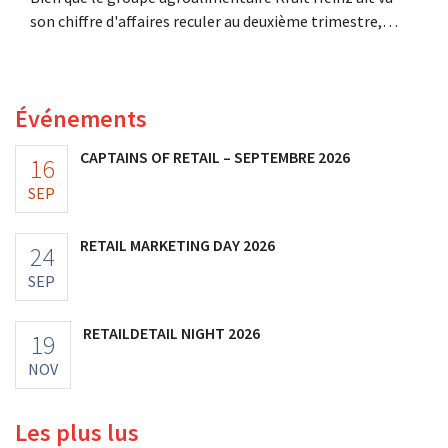
son chiffre d'affaires reculer au deuxième trimestre,
l'entreprise fait néanmoins état de résultats supérieurs
aux prévisions. La multinationale augmente ses
investissements et revoit ses prévisions à la hausse.
Événements
CAPTAINS OF RETAIL – SEPTEMBRE 2026
16
SEP
RETAIL MARKETING DAY 2026
24
SEP
RETAILDETAIL NIGHT 2026
19
NOV
Les plus lus