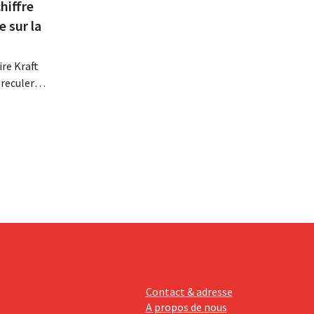
hiffre
e sur la
re Kraft
 reculer
se fait
érieurs
e
 revoit
Contact & adresse
A propos de nous