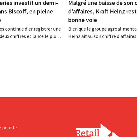
eries investit un demi-
Malgré une baisse de son c
ans Biscoff, en pleine
d’affaires, Kraft Heinz rest
e
bonne voie
es continue d'enregistrer une
Bien que le groupe agroalimentai
deux chiffres et lance le plus
Heinz ait vu son chiffre d'affaires
amme d'investissement de
au deuxième trimestre, l'entrepri
 afin d'augmenter la capacité
néanmoins état de résultats sup
n de Biscoff : « Nous devons
aux prévisions. La multinational
opportunité ».
augmente ses investissements et
ses prévisions à la hausse.
e pour le