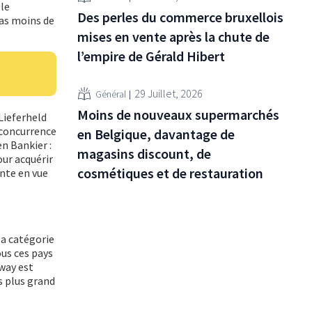
le
Des perles du commerce bruxellois
pas moins de
mises en vente après la chute de
l’empire de Gérald Hibert
29 Juillet, 2026
Général
Moins de nouveaux supermarchés
Lieferheld
a concurrence
en Belgique, davantage de
en Bankier :
magasins discount, de
ur acquérir
cosmétiques et de restauration
ante en vue
la catégorie
ous ces pays
way est
s plus grand