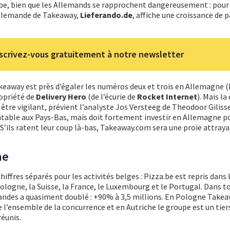
pe, bien que les Allemands se rapprochent dangereusement : pour 
 allemande de Takeaway,
Lieferando.de
, affiche une croissance de 
scrivez-vous gratuitement à notre newsletter
Takeaway est près d’égaler les numéros deux et trois en Allemagne (
ropriété de
Delivery Hero
(de l’écurie de
Rocket Internet
). Mais l
être vigilant, prévient l’analyste Jos Versteeg de Theodoor Giliss
table aux Pays-Bas, mais doit fortement investir en Allemagne po
. S’ils ratent leur coup là-bas, Takeaway.com sera une proie attray
he
iffres séparés pour les activités belges : Pizza.be est repris dans 
a Pologne, la Suisse, la France, le Luxembourg et le Portugal. Dans t
des a quasiment doublé : +90% à 3,5 millions. En Pologne Takea
e l’ensemble de la concurrence et en Autriche le groupe est un tier
réunis.