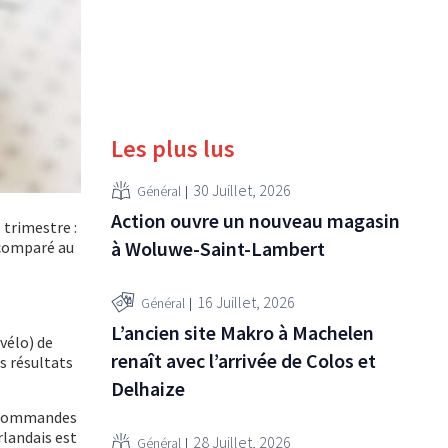
Les plus lus
30 Juillet, 2026
Général
Action ouvre un nouveau magasin
 trimestre :
à Woluwe-Saint-Lambert
 comparé au
16 Juillet, 2026
Général
L’ancien site Makro à Machelen
 vélo) de
renaît avec l’arrivée de Colos et
es résultats
Delhaize
e commandes
rlandais est
28 Juillet, 2026
Général