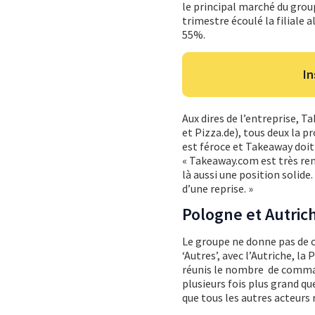
le principal marché du grou
trimestre écoulé la filiale
55%.
In
Aux dires de l’entreprise, 
et Pizza.de), tous deux la p
est féroce et Takeaway doit 
« Takeaway.com est très ren
là aussi une position solide
d’une reprise. »
Pologne et Autric
Le groupe ne donne pas de ch
‘Autres’, avec l’Autriche, l
réunis le nombre de comman
plusieurs fois plus grand qu
que tous les autres acteurs 