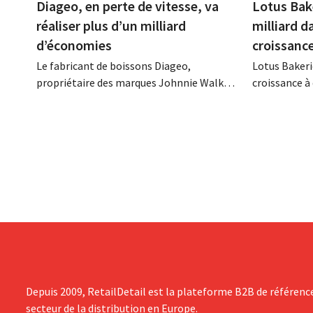
Diageo, en perte de vitesse, va
Lotus Bak
réaliser plus d’un milliard
milliard d
d’économies
croissanc
Le fabricant de boissons Diageo,
Lotus Bakeri
propriétaire des marques Johnnie Walker,
croissance à 
Smirnoff et Baileys, souhaite, suite à une
grand progr
baisse de son chiffre d'affaires, réduire
son histoire
considérablement ses coûts tout en
de productio
investissant dans la croissance,
saisir cette 
notamment pour Guinness et les
cocktails prêts à boire.
Depuis 2009, RetailDetail est la plateforme B2B de référenc
secteur de la distribution en Europe.