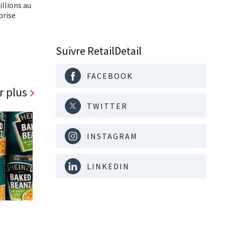
llions au
prise
Suivre RetailDetail
FACEBOOK
r plus
TWITTER
INSTAGRAM
LINKEDIN