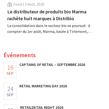
Food
5 Août, 2026
Le distributeur de produits bio Marma
rachète huit marques à Distribio
La consolidation dans le secteur bio se poursuit : à
compter du 1er août, Marma, basée à Tirlemont,
reprendra la distribution de huit marques alimentaires
bio de Distribio. Les deux entreprises souhaitent ainsi se
concentrer davantage sur leurs activités principales.
Événements
CAPTAINS OF RETAIL – SEPTEMBRE 2026
16
SEP
RETAIL MARKETING DAY 2026
24
SEP
RETAILDETAIL NIGHT 2026