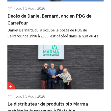
Food
5 Août, 2026
Décès de Daniel Bernard, ancien PDG de
Carrefour
Daniel Bernard, qui a occupé le poste de PDG de
Carrefour de 1998 à 2005, est décédé dans la nuit du 4 au 5
août. Il a renforcé les activités internationales de
l'enseigne, mené à bien la fusion avec Promodès et
racheté GB, alors leader du marché belge.
Food
5 Août, 2026
Le distributeur de produits bio Marma
rachète huit marques à Distribio