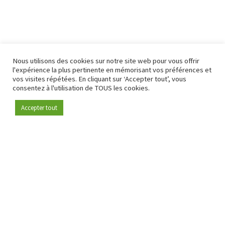
Nous utilisons des cookies sur notre site web pour vous offrir
l'expérience la plus pertinente en mémorisant vos préférences et
vos visites répétées. En cliquant sur ‘Accepter tout’, vous
consentez à l'utilisation de TOUS les cookies.
Accepter tout
Devenez membre
Depuis 2009, RetailDetail est la plateforme B2B de référence
pour le secteur de la distribution en Europe.
En tant que "média 100 % fiable " et communauté dynamique