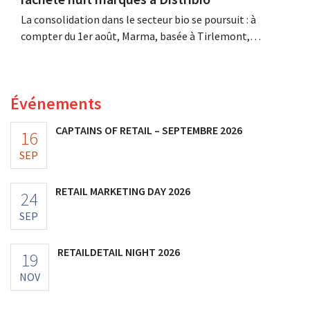
La consolidation dans le secteur bio se poursuit : à
compter du 1er août, Marma, basée à Tirlemont,
reprendra la distribution de huit marques alimentaires
bio de Distribio. Les deux entreprises souhaitent ainsi se
concentrer davantage sur leurs activités principales.
Événements
CAPTAINS OF RETAIL – SEPTEMBRE 2026
16
SEP
RETAIL MARKETING DAY 2026
24
SEP
RETAILDETAIL NIGHT 2026
19
NOV