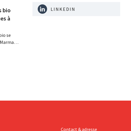
LINKEDIN
s bio
es à
bio se
, Marma,
mentaires
ises
davantage
Contact & adresse