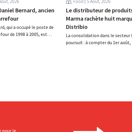
Août, 2026
Food
5 Août, 2026
Daniel Bernard, ancien
Le distributeur de produit
rrefour
Marma rachète huit marqu
Distribio
rd, qui a occupé le poste de
four de 1998 à 2005, est
La consolidation dans le secteur 
a nuit du 4 au 5 août. Il a
poursuit : à compter du 1er août
 activités internationales de
basée à Tirlemont, reprendra la
mené à bien la fusion avec
distribution de huit marques ali
racheté GB, alors leader du
bio de Distribio. Les deux entrepr
e.
souhaitent ainsi se concentrer 
sur leurs activités principales.
e pour le