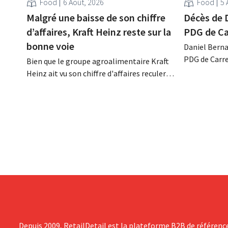
Food
6 Août, 2026
Food
5 
Malgré une baisse de son chiffre
Décès de 
d’affaires, Kraft Heinz reste sur la
PDG de Ca
bonne voie
Daniel Berna
PDG de Carre
Bien que le groupe agroalimentaire Kraft
décédé dans l
Heinz ait vu son chiffre d'affaires reculer
renforcé les
au deuxième trimestre, l'entreprise fait
l'enseigne, 
néanmoins état de résultats supérieurs
Promodès et 
aux prévisions. La multinationale
marché belg
augmente ses investissements et revoit
ses prévisions à la hausse.
Depuis 2009, RetailDetail est la plateforme B2B de référenc