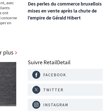
nt, avec
Des perles du commerce bruxellois
llants
mises en vente après la chute de
ts ont
l’empire de Gérald Hibert
i concerne
mper en
r plus
Suivre RetailDetail
FACEBOOK
TWITTER
INSTAGRAM