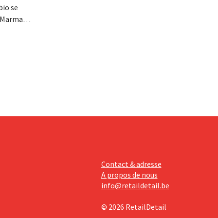
bio se
, Marma,
mentaires
ises
davantage
Contact & adresse
A propos de nous
info@retaildetail.be
© 2026 RetailDetail