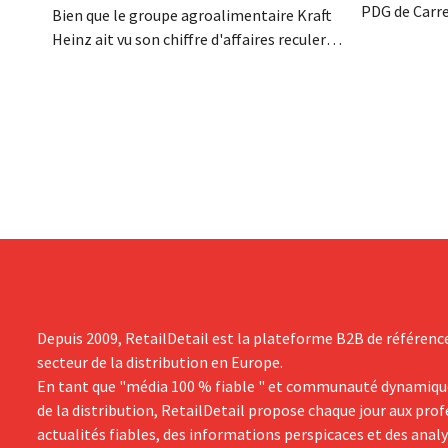
PDG de Carre
Bien que le groupe agroalimentaire Kraft
décédé dans l
Heinz ait vu son chiffre d'affaires reculer
renforcé les
au deuxième trimestre, l'entreprise fait
l'enseigne, 
néanmoins état de résultats supérieurs
Promodès et 
aux prévisions. La multinationale
marché belg
augmente ses investissements et revoit
ses prévisions à la hausse.
Depuis 2009, RetailDetail est la plateforme B2B de référenc
secteur de la distribution en Europe.
En tant que "média 100 % fiable " et communauté dynamiqu
de la distribution, RetailDetail propose chaque jour aux pro
actualités fiables, des informations perspicaces et des anal