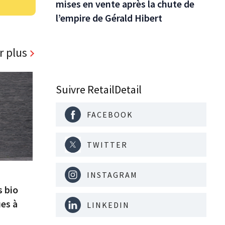
mises en vente après la chute de
l’empire de Gérald Hibert
r plus
Suivre RetailDetail
FACEBOOK
TWITTER
INSTAGRAM
s bio
es à
LINKEDIN