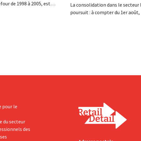
four de 1998 à 2005, est
La consolidation dans le secteur 
a nuit du 4 au 5 août. Il a
poursuit : à compter du 1er août
 activités internationales de
basée à Tirlemont, reprendra la
mené à bien la fusion avec
distribution de huit marques ali
racheté GB, alors leader du
bio de Distribio. Les deux entrepr
e.
souhaitent ainsi se concentrer 
sur leurs activités principales.
e pour le
e du secteur
fessionnels des
yses