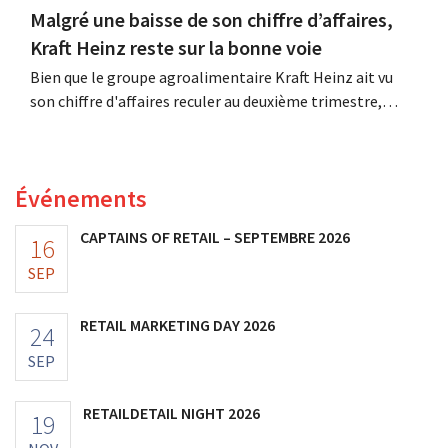
Malgré une baisse de son chiffre d’affaires,
Kraft Heinz reste sur la bonne voie
Bien que le groupe agroalimentaire Kraft Heinz ait vu
son chiffre d'affaires reculer au deuxième trimestre,
l'entreprise fait néanmoins état de résultats supérieurs
aux prévisions. La multinationale augmente ses
investissements et revoit ses prévisions à la hausse.
Événements
CAPTAINS OF RETAIL – SEPTEMBRE 2026
16
SEP
RETAIL MARKETING DAY 2026
24
SEP
RETAILDETAIL NIGHT 2026
19