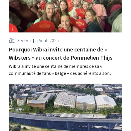
Général
5 Août, 2026
Pourquoi Wibra invite une centaine de «
Wibsters » au concert de Pommelien Thijs
Wibra a invité une centaine de membres de sa «
communauté de fans » belge – des adhérents à son
programme de fidélité – à un concert de Pommelien
Thijs dans le cadre des Lokerse Feesten. Avec cette
initiative, la chaîne de magasins discount souhaitait
remercier ses clients les plus...