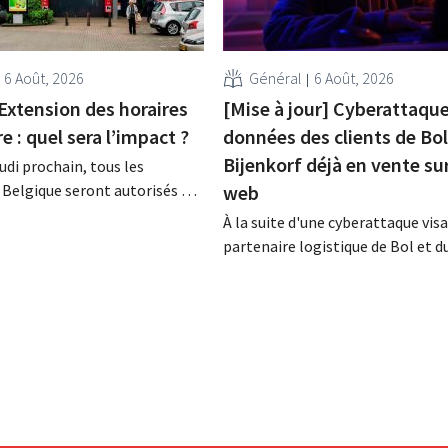
6 Août, 2026
Général
6 Août, 2026
Extension des horaires
[Mise à jour] Cyberattaque
e : quel sera l’impact ?
données des clients de Bol
Bijenkorf déjà en vente sur
eudi prochain, tous les
Belgique seront autorisés à
web
s sur 7, jusqu'à 21 heures. Dans
À la suite d'une cyberattaque vis
ce ne sera pas le cas partout,
partenaire logistique de Bol et d
t. De plus, la législation du
Bijenkorf, des données clients on
itue un obstacle. Les
dérobées ; celles-ci sont d'ores e
ont-elles équitables pour
proposées à la vente sur le dark 
enseignes appellent leurs clients
vigilance face au hameçonnage.