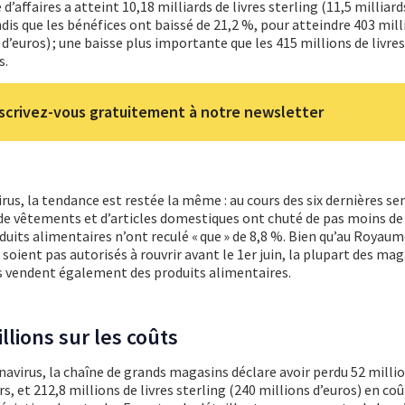
 d’affaires a atteint 10,18 milliards de livres sterling (11,5 milliard
ndis que les bénéfices ont baissé de 21,2 %, pour atteindre 403 mill
 d’euros) ; une baisse plus importante que les 415 millions de livres
s.
scrivez-vous gratuitement à notre newsletter
rus, la tendance est restée la même : au cours des six dernières s
s de vêtements et d’articles domestiques ont chuté de pas moins de
duits alimentaires n’ont reculé « que » de 8,8 %. Bien qu’au Royaum
soient pas autorisés à rouvrir avant le 1er juin, la plupart des ma
ils vendent également des produits alimentaires.
lions sur les coûts
onavirus, la chaîne de grands magasins déclare avoir perdu 52 millio
s, et 212,8 millions de livres sterling (240 millions d’euros) en coû