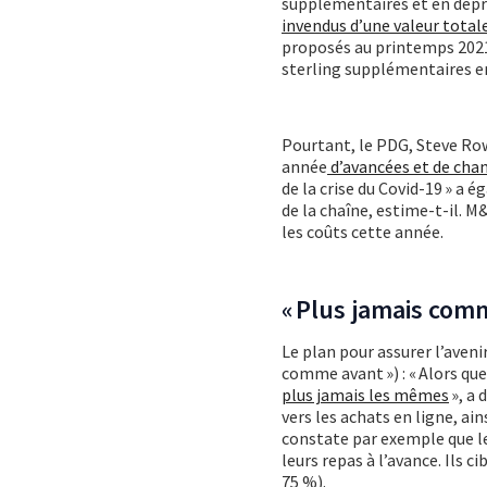
supplémentaires et en dépré
invendus d’une valeur totale
proposés au printemps 2021, 
sterling supplémentaires e
Pourtant, le PDG, Steve Row
année
d’avancées et de ch
de la crise du Covid-19 » a 
de la chaîne, estime-t-il. 
les coûts cette année.
« Plus jamais com
Le plan pour assurer l’aveni
comme avant ») : « Alors q
plus jamais les mêmes
», a
vers les achats en ligne, ai
constate par exemple que l
leurs repas à l’avance. Ils 
75 %).