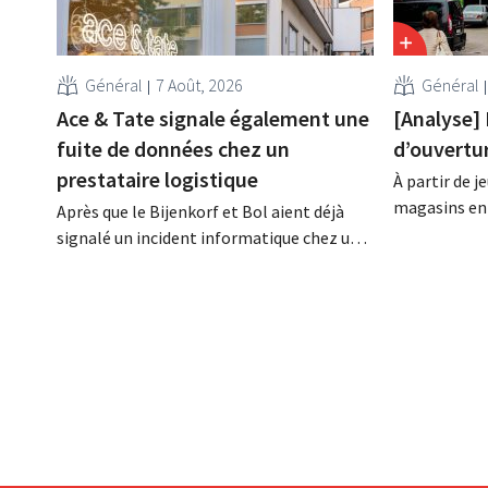
Général
7 Août, 2026
Général
Ace & Tate signale également une
[Analyse] 
fuite de données chez un
d’ouvertur
prestataire logistique
À partir de j
magasins en 
Après que le Bijenkorf et Bol aient déjà
ouvrir 7 jour
signalé un incident informatique chez un
la pratique, 
partenaire logistique, la chaîne de
loin s'en fau
lunettes Ace & Tate a à son tour averti ses
travail const
clients d'une fuite de données. Les
conditions s
données financières, les noms
tous ?
d'utilisateur et les mots de passe n'ont
pas été affectés.