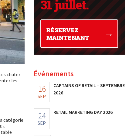
Événements
ces chuter
enter les
CAPTAINS OF RETAIL – SEPTEMBRE
16
2026
SEP
RETAIL MARKETING DAY 2026
24
la catégorie
SEP
s «
ptable