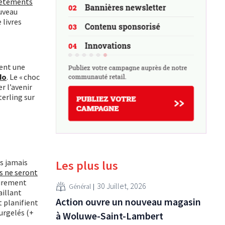
vêtements
ouveau
 livres
tent une
do
. Le « choc
r l’avenir
terling sur
us jamais
Les plus lus
s ne seront
virement
30 Juillet, 2026
Général
aillant
Action ouvre un nouveau magasin
 planifient
urgelés (+
à Woluwe-Saint-Lambert