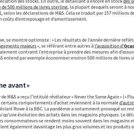
ciation des stocks. En outre, le détaillant a encore en stock
des 
 de 500 millions de livres sterling
, la plupart desquels seront à n
selon les déclarations de M&S. Cela se traduit par 157 millions de
n coûts d’entreposage et d’amortissement.
e, se montre optimiste : « Les résultats de l’année dernière reflè
angements majeurs
», se référant entre autres à
l’acquisition d’
Oca
également contraint l’entreprise à prendre des mesures afin d’assure
M&S entend par exemple économiser environ 500 millions de livres s
me avant »
r de M&S a reçu l’intitulé révélateur « Never the Same Again » (« Pl
ue certains comportements d’achat reviennent à la normale
d’autre
 déclaré Rowe à la BBC. La pandémie a notamment provoqué un re
nsi qu’une évolution des achats dans les magasins physiques. Le dét
es consommateurs se rendent moins souvent dans les magasins et
ciblent également davantage les plus gros volumes et les produits s