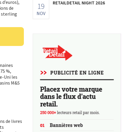
s d’euros),
RETAILDETAIL NIGHT 2026
19
ions de
NOV
 sterling
emaines
 75 %,
e-Uni les
gasins M&S
ns de livres
ts