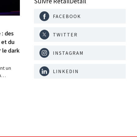
Suivre RetailDetail
FACEBOOK
 : des
TWITTER
 et du
 le dark
INSTAGRAM
ant un
LINKEDIN
u
t été
t déjà
web. Les
 à la