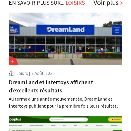
Voir plus
EN SAVOIR PLUS SUR...
LOISIRS
Loisirs
7 Août, 2026
DreamLand et Intertoys affichent
d’excellents résultats
Au terme d'une année mouvementée, DreamLand et
Intertoys publient pour la première fois leurs résultats
consolidés. Ces chiffres satisfont le PDG Koen Nolmans,
qui parle d'un « résultat historiquement solide ».