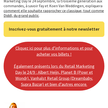
Marketing Day le 24 septembre, la troisième génération aux
commandes, à savoir Fay et Koen Van Weddingen, expliquera
comment elle souhaite rapprocher ce classique, tout comme
Diddl, du grand public
.
Inscrivez-vous gratuitement à notre newsletter
Cliquez ici pour plus d’informations et pour
acheter vos billets !
Également présents lors du Retail Marketing
Day le 24/9 : Albert Heijn, Planet B (Powr et
Wondr), Vanhalst Retail Group (Dreambaby,
Supra Bazar) et bien d’autres encore.