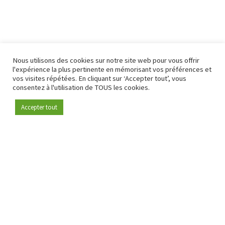
Nous utilisons des cookies sur notre site web pour vous offrir
l'expérience la plus pertinente en mémorisant vos préférences et
vos visites répétées. En cliquant sur ‘Accepter tout’, vous
consentez à l'utilisation de TOUS les cookies.
Accepter tout
Devenez membre
Depuis 2009, RetailDetail est la plateforme B2B de référence
pour le secteur de la distribution en Europe.
En tant que "média 100 % fiable " et communauté dynamique