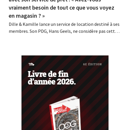
vraiment besoin de tout ce que vous voyez
en magasin ? »
Dille & Kamille lance un service de location destiné à ses
membres. Son PDG, Hans Geels, ne considère pas cette
initiative comme un nouveau modèle économique, mais
comme une mesure délibérée visant à lutter contre la
logique du « tout jetable » dans le commerce de détail.
Parallèlement, la chaîne...