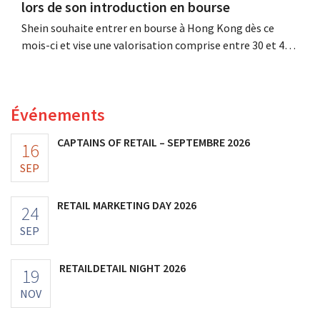
lors de son introduction en bourse
Shein souhaite entrer en bourse à Hong Kong dès ce
mois-ci et vise une valorisation comprise entre 30 et 40
milliards de dollars américains. Ce montant est bien
inférieur à la valeur que le géant de la mode avait
autrefois, car les nouveaux droits de douane pèsent sur
Événements
sa rentabilité.
CAPTAINS OF RETAIL – SEPTEMBRE 2026
16
SEP
RETAIL MARKETING DAY 2026
24
SEP
RETAILDETAIL NIGHT 2026
19
NOV