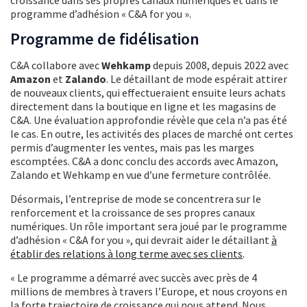
croissance dans ses propres canaux numériques et dans le
programme d’adhésion « C&A for you ».
Programme de fidélisation
C&A collabore avec
Wehkamp
depuis 2008, depuis 2022 avec
Amazon
et
Zalando
. Le détaillant de mode espérait attirer
de nouveaux clients, qui effectueraient ensuite leurs achats
directement dans la boutique en ligne et les magasins de
C&A. Une évaluation approfondie révèle que cela n’a pas été
le cas. En outre, les activités des places de marché ont certes
permis d’augmenter les ventes, mais pas les marges
escomptées. C&A a donc conclu des accords avec Amazon,
Zalando et Wehkamp en vue d’une fermeture contrôlée.
Désormais, l’entreprise de mode se concentrera sur le
renforcement et la croissance de ses propres canaux
numériques. Un rôle important sera joué par le programme
d’adhésion « C&A for you », qui devrait aider le détaillant
à
établir des relations à long terme avec ses clients
.
« Le programme a démarré avec succès avec près de 4
millions de membres à travers l’Europe, et nous croyons en
la forte trajectoire de croissance qui nous attend. Nous