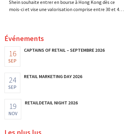
Shein souhaite entrer en bourse à Hong Kong dès ce
mois-ci et vise une valorisation comprise entre 30 et 40
milliards de dollars américains. Ce montant est bien
inférieur à la valeur que le géant de la mode avait
autrefois, car les nouveaux droits de douane pèsent sur
Événements
sa rentabilité.
CAPTAINS OF RETAIL – SEPTEMBRE 2026
16
SEP
RETAIL MARKETING DAY 2026
24
SEP
RETAILDETAIL NIGHT 2026
19
NOV
Les plus lus