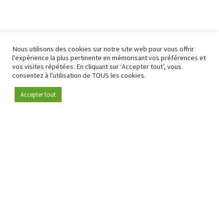
Nous utilisons des cookies sur notre site web pour vous offrir
l'expérience la plus pertinente en mémorisant vos préférences et
vos visites répétées. En cliquant sur ‘Accepter tout’, vous
consentez à l'utilisation de TOUS les cookies.
Accepter tout
Devenez membre
Depuis 2009, RetailDetail est la plateforme B2B de référence
pour le secteur de la distribution en Europe.
En tant que "média 100 % fiable " et communauté dynamique
du secteur de la distribution, RetailDetail propose chaque