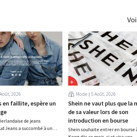
Voi
 Août, 2026
Mode
5 Août, 2026
en faillite, espère un
Shein ne vaut plus que la 
age
de sa valeur lors de son
introduction en bourse
erlandaise de jeans
Mud Jeans a succombé à un
Shein souhaite entrer en bourse
trop lourd et a déposé le
Kong dès ce mois-ci et vise une