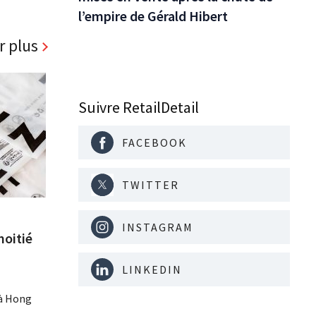
l’empire de Gérald Hibert
r plus
Suivre RetailDetail
FACEBOOK
TWITTER
INSTAGRAM
moitié
LINKEDIN
 à Hong