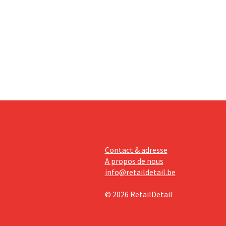
t 40
e
aleur que
s, car les
 sur sa
Contact & adresse
A propos de nous
info@retaildetail.be
© 2026 RetailDetail