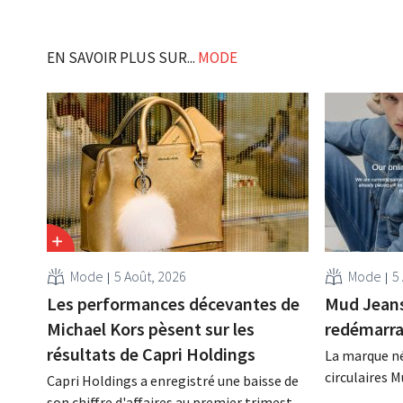
EN SAVOIR PLUS SUR...
MODE
Mode
5 Août, 2026
Mode
5
Les performances décevantes de
Mud Jeans 
Michael Kors pèsent sur les
redémarr
résultats de Capri Holdings
La marque né
circulaires 
Capri Holdings a enregistré une baisse de
endettement 
son chiffre d'affaires au premier trimestre