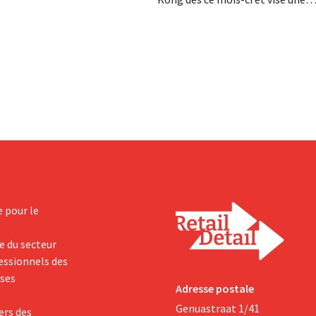
DG, Dion Vijgeboom, espère
valorisation comprise entre 30 e
 l'histoire ne s'arrête pas là.
milliards de dollars américains. C
montant est bien inférieur à la v
le géant de la mode avait autrefoi
nouveaux droits de douane pèsent
rentabilité.
e pour le
e du secteur
fessionnels des
yses
Adresse postale
Genuastraat 1/41
ers des