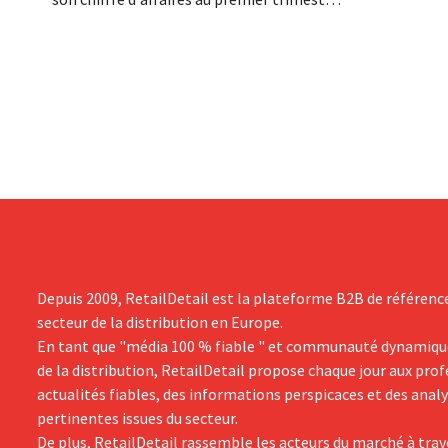
bilan. Son P
de son exercice comptable décalé,
toutefois que
principalement en raison des
performances décevantes de Michael
Kors, malgré les bons résultats de Jimmy
Choo.
Depuis 2009, RetailDetail est la plateforme B2B de référenc
secteur de la distribution en Europe.
En tant que "média 100 % fiable " et communauté dynamiqu
de la distribution, RetailDetail propose chaque jour aux pro
actualités fiables, des informations perspicaces et des anal
pertinentes issues du secteur.
De plus, RetailDetail rassemble les acteurs du marché à trav