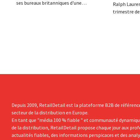
ses bureaux britanniques d'une
Ralph Lauren
réorganisation imminente susceptible
trimestre de
d'entraîner des suppressions d'emplois.
décalé avec u
Cette restructuration fait suite à des
milliard de d
mesures prises précédemment aux Pays-
d'euros), so
Bas, en Belgique et en Espagne, qui
rapport à l'
avaient déjà entraîné la suppression de
démarrage su
centaines d'emplois.
groupe revoi
Depuis 2009, RetailDetail est la plateforme B2B de référenc
secteur de la distribution en Europe.
En tant que "média 100 % fiable " et communauté dynamiqu
de la distribution, RetailDetail propose chaque jour aux pro
actualités fiables, des informations perspicaces et des anal