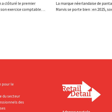
 a clôturé le premier
La marque néerlandaise de panta
 son exercice comptable
Marvis se porte bien : en 2025, so
n chiffre d'affaires net de 1,96
d'affaires a franchi pour la premiè
ollars (environ 1,7 milliard
barre des 100 millions d'euros et
it une hausse de 14 % par
bénéfices ont doublé. Les inves
année précédente. Fort de ce
importants dans le marketing s'
périeur aux attentes, le
payants.
t également à la...
e pour le
e du secteur
fessionnels des
yses
Adresse postale