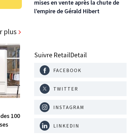
mises en vente après la chute de
l’empire de Gérald Hibert
r plus
Suivre RetailDetail
FACEBOOK
TWITTER
INSTAGRAM
 des 100
 ses
LINKEDIN