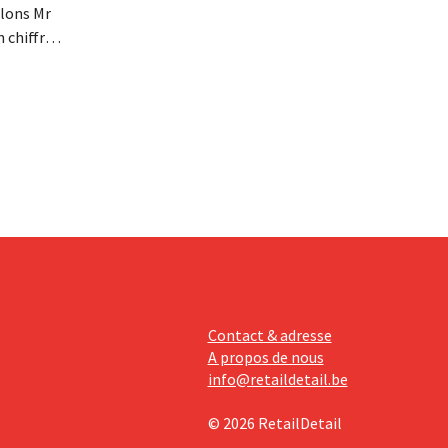
lons Mr
n chiffre
re fois la
 ses
tissements
avèrent
Contact & adresse
A propos de nous
info@retaildetail.be
© 2026 RetailDetail