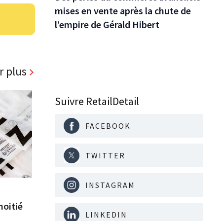
mises en vente après la chute de
l’empire de Gérald Hibert
r plus
Suivre RetailDetail
FACEBOOK
TWITTER
INSTAGRAM
moitié
LINKEDIN