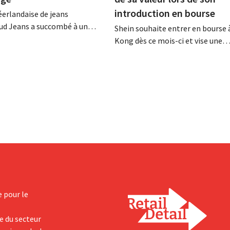
introduction en bourse
erlandaise de jeans
Mud Jeans a succombé à un
Shein souhaite entrer en bourse
trop lourd et a déposé le
Kong dès ce mois-ci et vise une
DG, Dion Vijgeboom, espère
valorisation comprise entre 30 e
 l'histoire ne s'arrête pas là.
milliards de dollars américains. C
montant est bien inférieur à la v
le géant de la mode avait autrefoi
nouveaux droits de douane pèsent
rentabilité.
e pour le
e du secteur