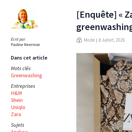
[Enquête] « Z
greenwashing
Écrit par
Mode
8 Juillet, 2026
Pauline Neerman
Dans cet article
Mots clés
Greenwashing
Entreprises
H&M
Shein
Uniqlo
Zara
Sujets
Analyse