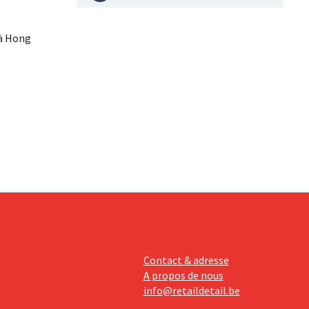
 à Hong
t 40
e
aleur que
s, car les
 sur sa
Contact & adresse
A propos de nous
info@retaildetail.be