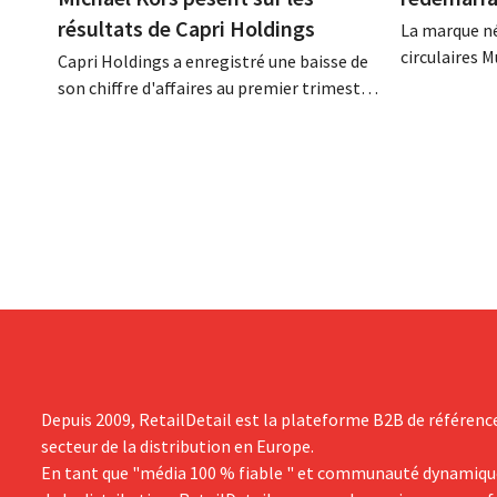
résultats de Capri Holdings
La marque né
circulaires 
Capri Holdings a enregistré une baisse de
endettement 
son chiffre d'affaires au premier trimestre
bilan. Son P
de son exercice comptable décalé,
toutefois que
principalement en raison des
performances décevantes de Michael
Kors, malgré les bons résultats de Jimmy
Choo.
Depuis 2009, RetailDetail est la plateforme B2B de référenc
secteur de la distribution en Europe.
En tant que "média 100 % fiable " et communauté dynamiqu