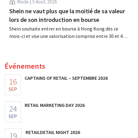
Mode
5 Août, 2026
Shein ne vaut plus que la moitié de sa valeur
lors de son introduction en bourse
Shein souhaite entrer en bourse à Hong Kong dès ce
mois-ci et vise une valorisation comprise entre 30 et 40
milliards de dollars américains. Ce montant est bien
inférieur à la valeur que le géant de la mode avait
autrefois, car les nouveaux droits de douane pèsent sur
Événements
sa rentabilité.
CAPTAINS OF RETAIL – SEPTEMBRE 2026
16
SEP
RETAIL MARKETING DAY 2026
24
SEP
RETAILDETAIL NIGHT 2026
19