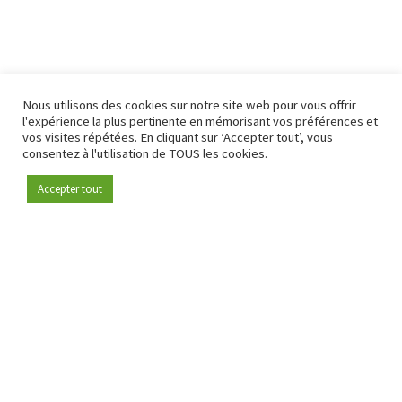
Nous utilisons des cookies sur notre site web pour vous offrir
l'expérience la plus pertinente en mémorisant vos préférences et
vos visites répétées. En cliquant sur ‘Accepter tout’, vous
consentez à l'utilisation de TOUS les cookies.
Accepter tout
Devenez membre
Depuis 2009, RetailDetail est la plateforme B2B de référence
pour le secteur de la distribution en Europe.
En tant que "média 100 % fiable " et communauté dynamique