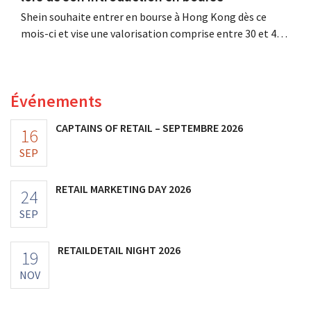
Shein souhaite entrer en bourse à Hong Kong dès ce
mois-ci et vise une valorisation comprise entre 30 et 40
milliards de dollars américains. Ce montant est bien
inférieur à la valeur que le géant de la mode avait
autrefois, car les nouveaux droits de douane pèsent sur
Événements
sa rentabilité.
CAPTAINS OF RETAIL – SEPTEMBRE 2026
16
SEP
RETAIL MARKETING DAY 2026
24
SEP
RETAILDETAIL NIGHT 2026
19
NOV