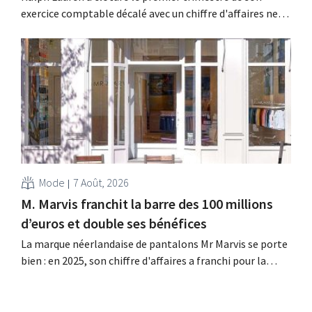
exercice comptable décalé avec un chiffre d'affaires net
de 1,96 milliard de dollars (environ 1,7 milliard d'euros),
soit une hausse de 14 % par rapport à l'année
précédente. Fort de ce démarrage supérieur aux
attentes, le groupe revoit également à la...
Mode
7 Août, 2026
M. Marvis franchit la barre des 100 millions
d’euros et double ses bénéfices
La marque néerlandaise de pantalons Mr Marvis se porte
bien : en 2025, son chiffre d'affaires a franchi pour la
première fois la barre des 100 millions d'euros et ses
bénéfices ont doublé. Les investissements importants
dans le marketing s'avèrent payants.