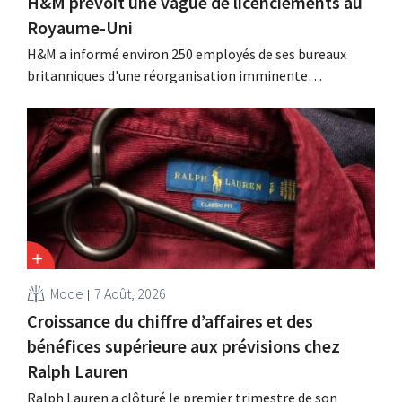
H&M prévoit une vague de licenciements au
Royaume-Uni
H&M a informé environ 250 employés de ses bureaux
britanniques d'une réorganisation imminente
susceptible d'entraîner des suppressions d'emplois.
Cette restructuration fait suite à des mesures prises
précédemment aux Pays-Bas, en Belgique et en Espagne,
qui avaient déjà entraîné la suppression de centaines
d'emplois.
Mode
7 Août, 2026
Croissance du chiffre d’affaires et des
bénéfices supérieure aux prévisions chez
Ralph Lauren
Ralph Lauren a clôturé le premier trimestre de son