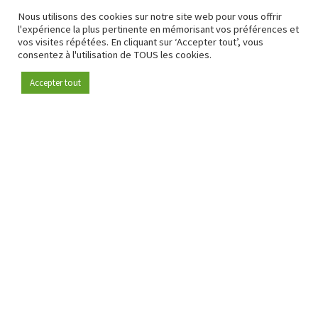
Nous utilisons des cookies sur notre site web pour vous offrir
l'expérience la plus pertinente en mémorisant vos préférences et
vos visites répétées. En cliquant sur ‘Accepter tout’, vous
consentez à l'utilisation de TOUS les cookies.
Accepter tout
Devenez membre
Depuis 2009, RetailDetail est la plateforme B2B de référence
pour le secteur de la distribution en Europe.
En tant que "média 100 % fiable " et communauté dynamique
du secteur de la distribution, RetailDetail propose chaque
jour aux professionnels des actualités fiables, des
informations perspicaces et des analyses pertinentes issues
du secteur.