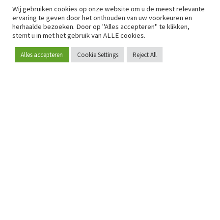
Wij gebruiken cookies op onze website om u de meest relevante
ervaring te geven door het onthouden van uw voorkeuren en
herhaalde bezoeken. Door op "Alles accepteren" te klikken,
stemt u in met het gebruik van ALLE cookies.
Alles accepteren
Cookie Settings
Reject All
Word lid
Sinds 2009 is RetailDetail hét toonaangevende B2B-
platform voor retail in Europa.
Als "100% trusted medium" en sterke retailcommunity biedt
RetailDetail professionals dagelijks betrouwbaar nieuws,
scherpe inzichten en relevante analyses uit de sector.
Daarnaast brengt RetailDetail de markt samen via
inspirerende events en exclusieve retailtours, waar