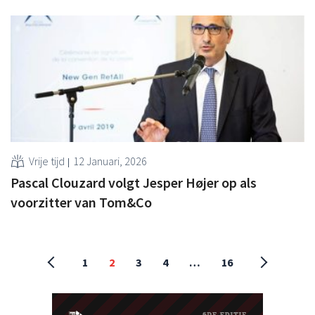
Vrije tijd
12 Januari, 2026
Pascal Clouzard volgt Jesper Højer op als
voorzitter van Tom&Co
1
2
3
4
…
16