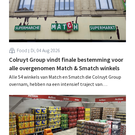
Food
Di, 04 Aug 2026
Colruyt Group vindt finale bestemming voor
alle overgenomen Match & Smatch winkels
Alle 54 winkels van Match en Smatch die Colruyt Group
overnam, hebben na een intensief traject van
tweeënhalf jaar hun definitieve bestemming gevonden.
Al is die bestemming voor sommige panden een sluiting.
.