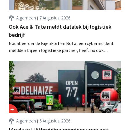
Algemeen
7 Augustus, 2026
Ook Ace & Tate meldt datalek bij logistiek
bedrijf
Nadat eerder de Bijenkorf en Bol al een cyberincident
meldden bij een logistieke partner, heeft nu ook
brillenketen Ace & Tate klanten gewaarschuwd voor een
datalek. Financiële gegevens, gebruikersnamen en
wachtwoorden zijn niet getroffen.
Algemeen
6 Augustus, 2026
[Analyse] Uitbreiding openingsuren: wat