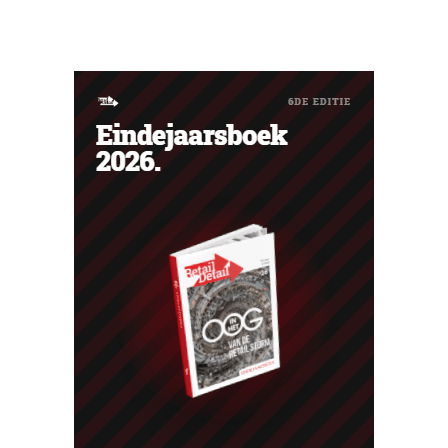
intussen al te koop worden aangeboden op het dark web.
De retailers roepen klanten op alert te zijn voor
phishing.