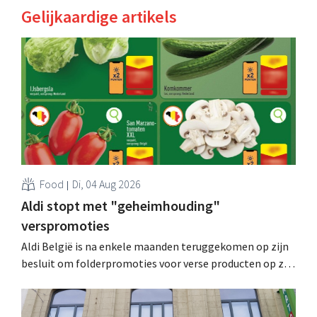
Gelijkaardige artikels
Food
Di, 04 Aug 2026
Aldi stopt met "geheimhouding"
verspromoties
Aldi België is na enkele maanden teruggekomen op zijn
besluit om folderpromoties voor verse producten op zijn
website geheim te houden tot de zondag voor ze in
werking treden: "Onze klanten willen goed
geïnformeerd worden." .