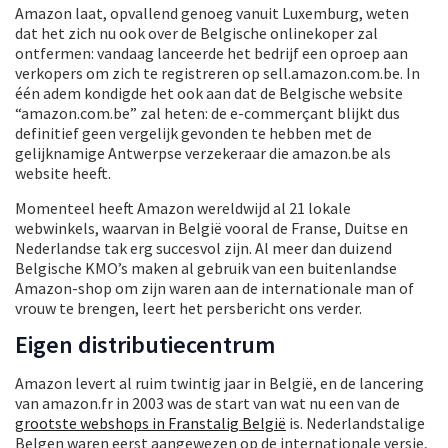
Amazon laat, opvallend genoeg vanuit Luxemburg, weten
dat het zich nu ook over de Belgische onlinekoper zal
ontfermen: vandaag lanceerde het bedrijf een oproep aan
verkopers om zich te registreren op sell.amazon.com.be. In
één adem kondigde het ook aan dat de Belgische website
“amazon.com.be” zal heten: de e-commerçant blijkt dus
definitief geen vergelijk gevonden te hebben met de
gelijknamige Antwerpse verzekeraar die amazon.be als
website heeft.
Momenteel heeft Amazon wereldwijd al 21 lokale
webwinkels, waarvan in België vooral de Franse, Duitse en
Nederlandse tak erg succesvol zijn. Al meer dan duizend
Belgische KMO’s maken al gebruik van een buitenlandse
Amazon-shop om zijn waren aan de internationale man of
vrouw te brengen, leert het persbericht ons verder.
Eigen distributiecentrum
Amazon levert al ruim twintig jaar in België, en de lancering
van amazon.fr in 2003 was de start van wat nu een van de
grootste webshops in Franstalig België
is. Nederlandstalige
Belgen waren eerst aangewezen op de internationale versie,