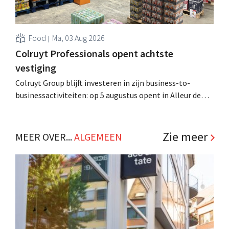
Food
Ma, 03 Aug 2026
Colruyt Professionals opent achtste
vestiging
Colruyt Group blijft investeren in zijn business-to-
businessactiviteiten: op 5 augustus opent in Alleur de
achtste vestiging van Colruyt Professionals, de
winkelformule die zich uitsluitend richt op professionele
klanten. .
Zie meer
MEER OVER...
ALGEMEEN