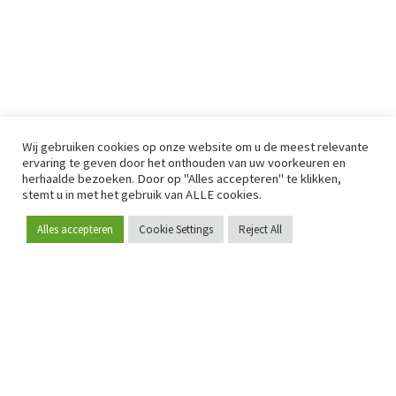
Wij gebruiken cookies op onze website om u de meest relevante
ervaring te geven door het onthouden van uw voorkeuren en
herhaalde bezoeken. Door op "Alles accepteren" te klikken,
stemt u in met het gebruik van ALLE cookies.
Alles accepteren
Cookie Settings
Reject All
Word lid
Sinds 2009 is RetailDetail hét toonaangevende B2B-