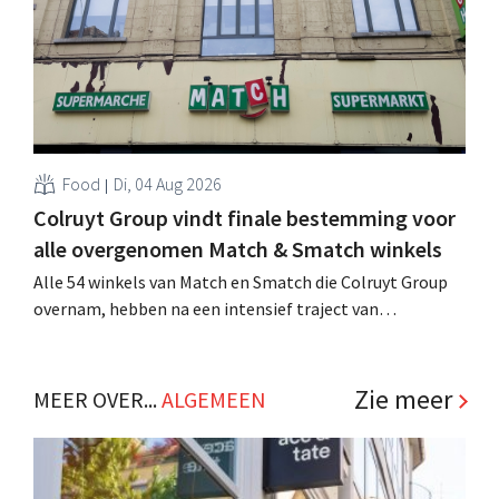
Food
Di, 04 Aug 2026
Colruyt Group vindt finale bestemming voor
alle overgenomen Match & Smatch winkels
Alle 54 winkels van Match en Smatch die Colruyt Group
overnam, hebben na een intensief traject van
tweeënhalf jaar hun definitieve bestemming gevonden.
Al is die bestemming voor sommige panden een sluiting.
.
Zie meer
MEER OVER...
ALGEMEEN