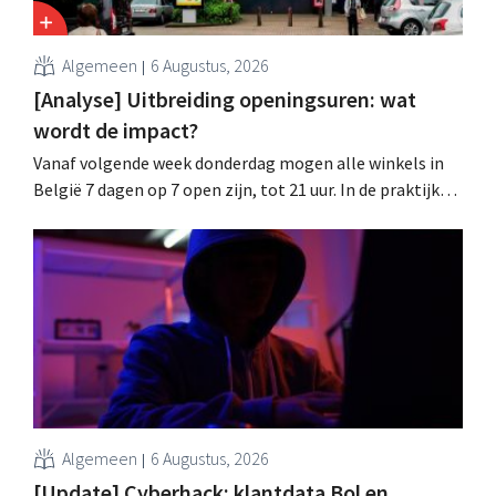
Algemeen
6 Augustus, 2026
[Analyse] Uitbreiding openingsuren: wat
wordt de impact?
Vanaf volgende week donderdag mogen alle winkels in
België 7 dagen op 7 open zijn, tot 21 uur. In de praktijk
zullen ze dat lang niet overal doen. Bovendien vormt de
arbeidswetgeving een hinderpaal. Is er een gelijk
speelveld?
Algemeen
6 Augustus, 2026
[Update] Cyberhack: klantdata Bol en