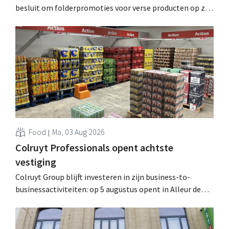
besluit om folderpromoties voor verse producten op zijn
website geheim te houden tot de zondag voor ze in
werking treden: "Onze klanten willen goed
geïnformeerd worden." .
Food
Ma, 03 Aug 2026
Colruyt Professionals opent achtste
vestiging
Colruyt Group blijft investeren in zijn business-to-
businessactiviteiten: op 5 augustus opent in Alleur de
achtste vestiging van Colruyt Professionals, de
winkelformule die zich uitsluitend richt op professionele
klanten. .