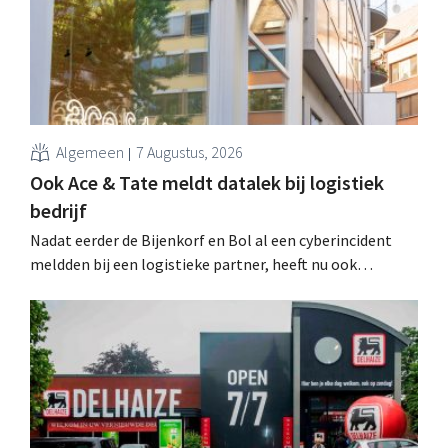
Algemeen
7 Augustus, 2026
Ook Ace & Tate meldt datalek bij logistiek
bedrijf
Nadat eerder de Bijenkorf en Bol al een cyberincident
meldden bij een logistieke partner, heeft nu ook
brillenketen Ace & Tate klanten gewaarschuwd voor een
datalek. Financiële gegevens, gebruikersnamen en
wachtwoorden zijn niet getroffen.