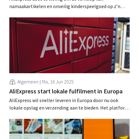
namaakartikelen en onveilig kinderspeelgoed op z’n
platform te voorkomen, zegt de Europese Commissie.
Als de Chinese webshop geen afdoende maatregelen
neemt, volgt een zware boete. .
Algemeen
Ma, 16 Jun 2025
AliExpress start lokale fulfilment in Europa
AliExpress wil sneller leveren in Europa door nu ook
lokale opslag en verzending aan te bieden. Het platform
heeft tien magazijnen aangekocht in het Verenigd
Koninkrijk, Duitsland en Spanje voor zijn nieuwe
fulfilmentkanaal Local+. .