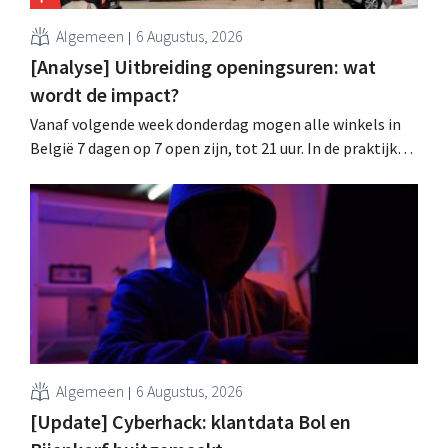
Algemeen
6 Augustus, 2026
[Analyse] Uitbreiding openingsuren: wat
wordt de impact?
Vanaf volgende week donderdag mogen alle winkels in
België 7 dagen op 7 open zijn, tot 21 uur. In de praktijk
zullen ze dat lang niet overal doen. Bovendien vormt de
arbeidswetgeving een hinderpaal. Is er een gelijk
speelveld?
Algemeen
6 Augustus, 2026
[Update] Cyberhack: klantdata Bol en