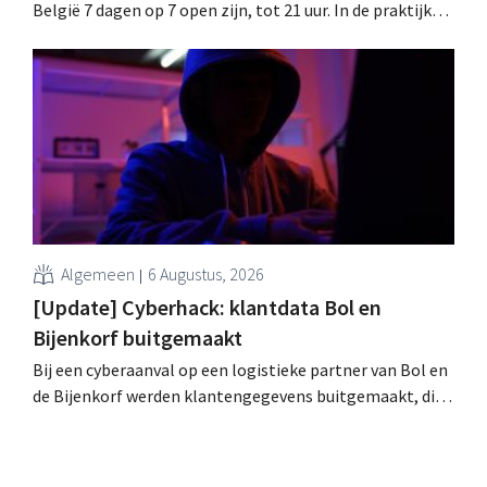
België 7 dagen op 7 open zijn, tot 21 uur. In de praktijk
zullen ze dat lang niet overal doen. Bovendien vormt de
arbeidswetgeving een hinderpaal. Is er een gelijk
speelveld?
Algemeen
6 Augustus, 2026
[Update] Cyberhack: klantdata Bol en
Bijenkorf buitgemaakt
Bij een cyberaanval op een logistieke partner van Bol en
de Bijenkorf werden klantengegevens buitgemaakt, die
intussen al te koop worden aangeboden op het dark web.
De retailers roepen klanten op alert te zijn voor
phishing.