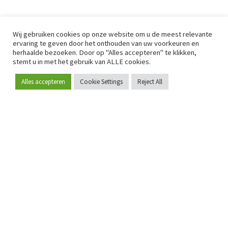
Wij gebruiken cookies op onze website om u de meest relevante
ervaring te geven door het onthouden van uw voorkeuren en
herhaalde bezoeken. Door op "Alles accepteren" te klikken,
stemt u in met het gebruik van ALLE cookies.
Alles accepteren
Cookie Settings
Reject All
Word lid
Sinds 2009 is RetailDetail hét toonaangevende B2B-
platform voor retail in Europa.
Als "100% trusted medium" en sterke retailcommunity biedt
RetailDetail professionals dagelijks betrouwbaar nieuws,
scherpe inzichten en relevante analyses uit de sector.