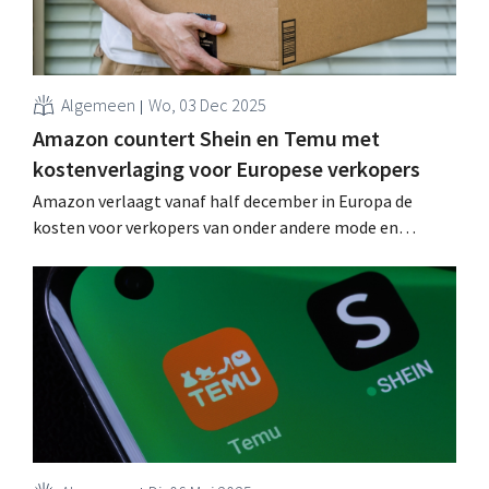
Algemeen
Wo, 03 Dec 2025
Amazon countert Shein en Temu met
kostenverlaging voor Europese verkopers
Amazon verlaagt vanaf half december in Europa de
kosten voor verkopers van onder andere mode en
woonartikelen. Hiermee lijkt de retailgigant te reageren
op de toenemende concurrentie van CHinese platforms
als Shein en Temu. .