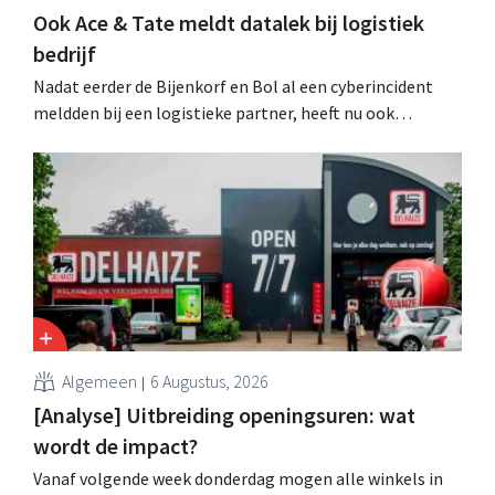
Ook Ace & Tate meldt datalek bij logistiek
bedrijf
Nadat eerder de Bijenkorf en Bol al een cyberincident
meldden bij een logistieke partner, heeft nu ook
brillenketen Ace & Tate klanten gewaarschuwd voor een
datalek. Financiële gegevens, gebruikersnamen en
wachtwoorden zijn niet getroffen.
Algemeen
6 Augustus, 2026
[Analyse] Uitbreiding openingsuren: wat
wordt de impact?
Vanaf volgende week donderdag mogen alle winkels in