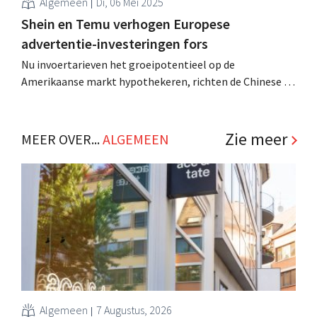
Algemeen
Di, 06 Mei 2025
Shein en Temu verhogen Europese
advertentie-investeringen fors
Nu invoertarieven het groeipotentieel op de
Amerikaanse markt hypothekeren, richten de Chinese e-
commerceplatforms Shein en Temu hun pijlen op
Europa. Ze hebben alvast hun advertentie-uitgaven fors
opgetrokken. .
Zie meer
MEER OVER...
ALGEMEEN
Algemeen
7 Augustus, 2026