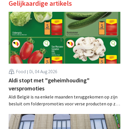
Gelijkaardige artikels
Food
Di, 04 Aug 2026
Aldi stopt met "geheimhouding"
verspromoties
Aldi België is na enkele maanden teruggekomen op zijn
besluit om folderpromoties voor verse producten op zijn
website geheim te houden tot de zondag voor ze in
werking treden: "Onze klanten willen goed
geïnformeerd worden." .