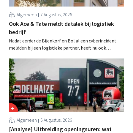
Algemeen
7 Augustus, 2026
Ook Ace & Tate meldt datalek bij logistiek
bedrijf
Nadat eerder de Bijenkorf en Bol al een cyberincident
meldden bij een logistieke partner, heeft nu ook
brillenketen Ace & Tate klanten gewaarschuwd voor een
datalek. Financiële gegevens, gebruikersnamen en
wachtwoorden zijn niet getroffen.
Algemeen
6 Augustus, 2026
[Analyse] Uitbreiding openingsuren: wat