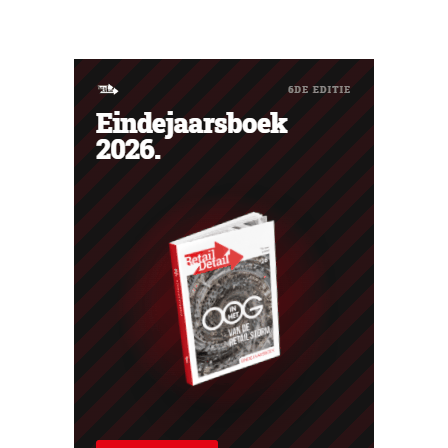
De retailers roepen klanten op alert te zijn voor
phishing.