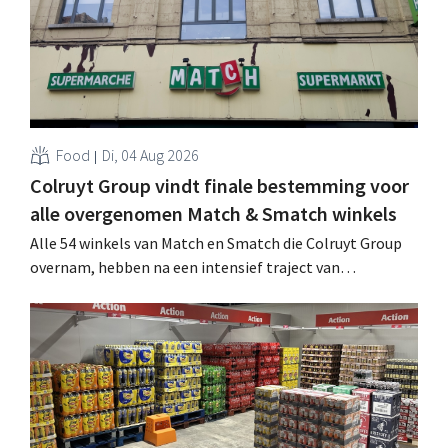
Food
Di, 04 Aug 2026
Colruyt Group vindt finale bestemming voor
alle overgenomen Match & Smatch winkels
Alle 54 winkels van Match en Smatch die Colruyt Group
overnam, hebben na een intensief traject van
tweeënhalf jaar hun definitieve bestemming gevonden.
Al is die bestemming voor sommige panden een sluiting.
.