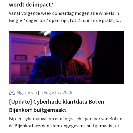
wordt de impact?
Vanaf volgende week donderdag mogen alle winkels in
België 7 dagen op 7 open zijn, tot 21 uur. In de praktijk
zullen ze dat lang niet overal doen. Bovendien vormt de
arbeidswetgeving een hinderpaal. Is er een gelijk
speelveld?
Algemeen
6 Augustus, 2026
[Update] Cyberhack: klantdata Bol en
Bijenkorf buitgemaakt
Bij een cyberaanval op een logistieke partner van Bol en
de Bijenkorf werden klantengegevens buitgemaakt, die
intussen al te koop worden aangeboden op het dark web.