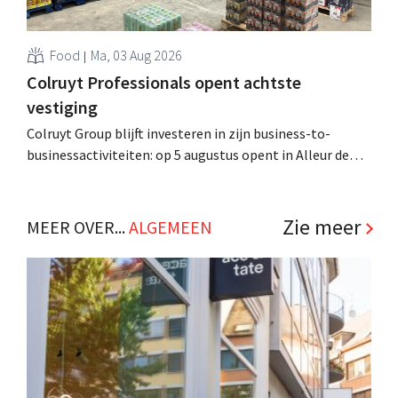
Food
Ma, 03 Aug 2026
Colruyt Professionals opent achtste
vestiging
Colruyt Group blijft investeren in zijn business-to-
businessactiviteiten: op 5 augustus opent in Alleur de
achtste vestiging van Colruyt Professionals, de
winkelformule die zich uitsluitend richt op professionele
klanten. .
Zie meer
MEER OVER...
ALGEMEEN