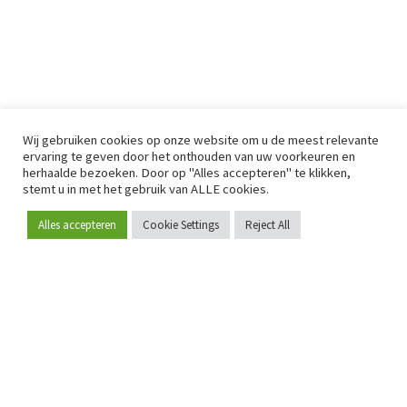
Wij gebruiken cookies op onze website om u de meest relevante
ervaring te geven door het onthouden van uw voorkeuren en
herhaalde bezoeken. Door op "Alles accepteren" te klikken,
stemt u in met het gebruik van ALLE cookies.
Alles accepteren
Cookie Settings
Reject All
Word lid
Sinds 2009 is RetailDetail hét toonaangevende B2B-