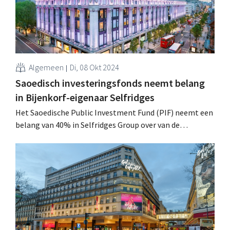
Algemeen
Di, 08 Okt 2024
Saoedisch investeringsfonds neemt belang
in Bijenkorf-eigenaar Selfridges
Het Saoedische Public Investment Fund (PIF) neemt een
belang van 40% in Selfridges Group over van de
Oostenrijkse Signa Group. De Thaise Central Group blijft
meerderheidsaandeelhouder. Beide partners willen
investeren in groei. .