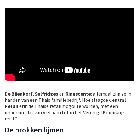
De Bijenkorf
,
Selfridges
en
Rinascente
: allemaal zijn ze in
handen van een Thais familiebedrijf. Hoe slaagde
Central
Retail
erin de Thaise retailmogol te worden, met een
imperium dat van Vietnam tot in het Verenigd Koninkrijk
reikt?
De brokken lijmen