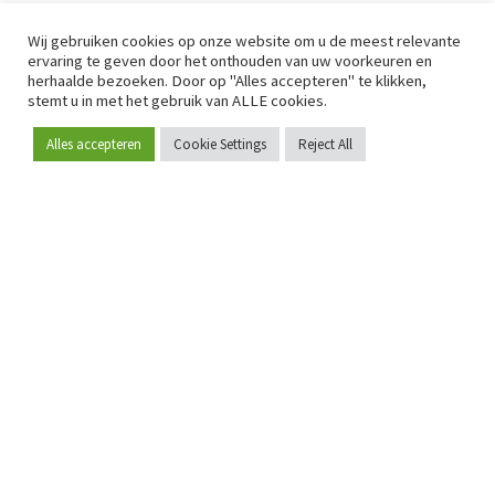
Wij gebruiken cookies op onze website om u de meest relevante
ervaring te geven door het onthouden van uw voorkeuren en
herhaalde bezoeken. Door op "Alles accepteren" te klikken,
stemt u in met het gebruik van ALLE cookies.
Alles accepteren
Cookie Settings
Reject All
Word lid
Sinds 2009 is RetailDetail hét toonaangevende B2B-
platform voor retail in Europa.
Als "100% trusted medium" en sterke retailcommunity biedt
RetailDetail professionals dagelijks betrouwbaar nieuws,
scherpe inzichten en relevante analyses uit de sector.
Daarnaast brengt RetailDetail de markt samen via