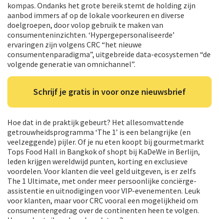
kompas. Ondanks het grote bereik stemt de holding zijn
aanbod immers af op de lokale voorkeuren en diverse
doelgroepen, door volop gebruik te maken van
consumenteninzichten. ‘Hypergepersonaliseerde’
ervaringen zijn volgens CRC “het nieuwe
consumentenparadigma”, uitgebreide data-ecosystemen “de
volgende generatie van omnichannel”.
Schrijf je gratis in voor onze nieuwsbrief
Hoe dat in de praktijk gebeurt? Het allesomvattende
getrouwheidsprogramma ‘The 1’ is een belangrijke (en
veelzeggende) pijler. Of je nu eten koopt bij gourmetmarkt
Tops Food Hall in Bangkok of shopt bij KaDeWe in Berlijn,
leden krijgen wereldwijd punten, korting en exclusieve
voordelen. Voor klanten die veel geld uitgeven, is er zelfs
The 1 Ultimate, met onder meer persoonlijke conciërge-
assistentie en uitnodigingen voor VIP-evenementen. Leuk
voor klanten, maar voor CRC vooral een mogelijkheid om
consumentengedrag over de continenten heen te volgen.