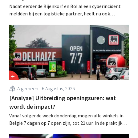
Nadat eerder de Bijenkorf en Bol al een cyberincident
meldden bij een logistieke partner, heeft nu ook
brillenketen Ace & Tate klanten gewaarschuwd voor een
datalek. Financiële gegevens, gebruikersnamen en
wachtwoorden zijn niet getroffen.
Algemeen
6 Augustus, 2026
[Analyse] Uitbreiding openingsuren: wat
wordt de impact?
Vanaf volgende week donderdag mogen alle winkels in
België 7 dagen op 7 open zijn, tot 21 uur. In de praktijk
zullen ze dat lang niet overal doen. Bovendien vormt de
arbeidswetgeving een hinderpaal. Is er een gelijk