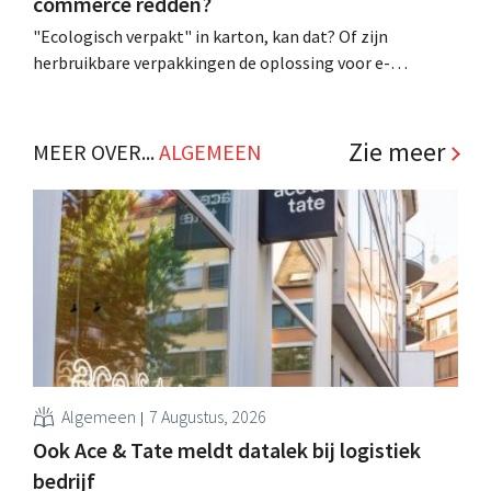
commerce redden?
"Ecologisch verpakt" in karton, kan dat? Of zijn
herbruikbare verpakkingen de oplossing voor e-
commerce? Nieuw wetenschappelijk onderzoek wijst uit
hoe je de milieu-impact van online pakjes kan
verminderen. .
Zie meer
MEER OVER...
ALGEMEEN
Algemeen
7 Augustus, 2026
Ook Ace & Tate meldt datalek bij logistiek
bedrijf