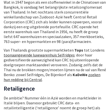
Wat in 1947 begon als een stoffenwinkel in de Chinatown van
Bangkok, is vandaag het belangrijkste retailconglomeraat
van Thailand. In het nochtans sterk concurrentiële
winkellandschap van Zuidoost-Azië heeft Central Retail
Corporation (CRC) zich als leider kunnen opwerpen, vooral
dankzij een erg uitgebreide portefeuille. CRC opende het
eerste warenhuis van Thailand in 1956, nu heeft de groep
liefst 647 warenhuizen en speciaalzaken, 357 merkboetieks,
763 super- en hypermarkten en 98 (para)farmacieën.
Van Thailands grootste supermarktketen
Tops
tot Londens
toonaangevende luxewarenhuis Selfridges
: door haar
gediversifieerde aanwezigheid kan CRC bij uiteenlopende
doelgroepen marktaandeel veroveren. Zodanig zelfs dat de
Thai nu de brokken mogen/moeten lijmen na de val van René
Benko: zowel Selfridges, De Bijenkorf als
KaDeWe
zoeken
hun redding bij Central
.
Retailigence
De ambitie? Nummer één in Azië worden en marktleider in
Italië blijven. Daarvoor gebruikt CRC data- en
retailintelligentie (‘retailigence’ noemt de groep het) als