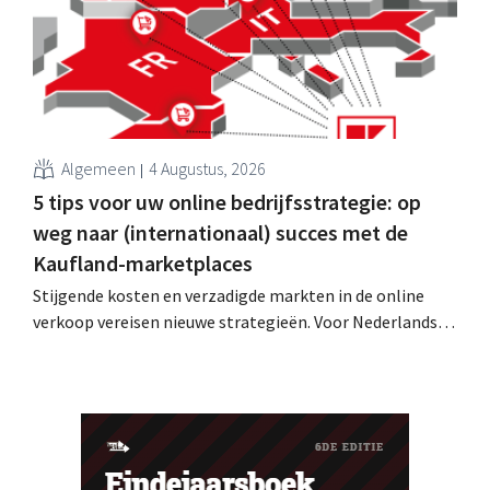
Algemeen
4 Augustus, 2026
5 tips voor uw online bedrijfsstrategie: op
weg naar (internationaal) succes met de
Kaufland-marketplaces
Stijgende kosten en verzadigde markten in de online
verkoop vereisen nieuwe strategieën. Voor Nederlandse
verkopers is het doel daarom duidelijk: ze moeten hun
omzet verhogen zonder dat dit veel extra werk met zich
meebrengt. De oplossing: snel en eenvoudig nieuwe
verkoopkanalen openen en internationale groei
realiseren – met Kaufland Global...