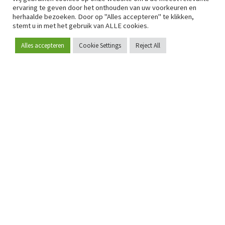
ervaring te geven door het onthouden van uw voorkeuren en
herhaalde bezoeken. Door op "Alles accepteren" te klikken,
stemt u in met het gebruik van ALLE cookies.
Alles accepteren
Cookie Settings
Reject All
Word lid
Sinds 2009 is RetailDetail hét toonaangevende B2B-
platform voor retail in Europa.
Als "100% trusted medium" en sterke retailcommunity biedt
RetailDetail professionals dagelijks betrouwbaar nieuws,
scherpe inzichten en relevante analyses uit de sector.
Daarnaast brengt RetailDetail de markt samen via
inspirerende events en exclusieve retailtours, waar
kennisdeling, netwerking en innovatie centraal staan.