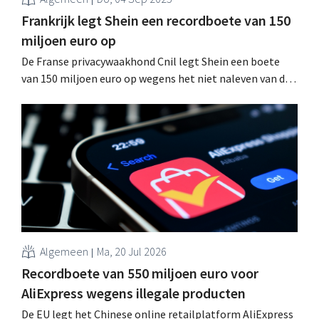
Frankrijk legt Shein een recordboete van 150
miljoen euro op
De Franse privacywaakhond Cnil legt Shein een boete
van 150 miljoen euro op wegens het niet naleven van de
cookiewetgeving. Het gaat om een van de grootste
sancties tot nu toe rond dit thema. Het Chinese
platform tekent beroep aan. .
Algemeen
Ma, 20 Jul 2026
Recordboete van 550 miljoen euro voor
AliExpress wegens illegale producten
De EU legt het Chinese online retailplatform AliExpress