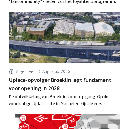
"fancommunity" - leden van het loyaliteitsprogramma -
uitgenodigd voor een concert van Pommelien Thijs op
de Lokerse Feesten. Met de actie wilde de discountketen
haar trouwste klanten bedanken en tegelijk tonen dat
ook een prijsvechter een heuse merkcommunity kan
uitbouwen.
Algemeen
5 Augustus, 2026
Uplace-opvolger Broeklin legt fundament
voor opening in 2028
De ontwikkeling van Broeklin komt op gang. Op de
voormalige Uplace-site in Machelen zijn de eerste
grondwerken begonnen. Later dit jaar moet ook de
eigenlijke bouw starten, met een geplande opening in
2028.