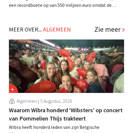
een recordboete op van 550 miljoen euro omdat de
retailer te weinig doet om de verkoop van illegale en
gevaarlijke producten aan te pakken. .
Zie meer
MEER OVER...
ALGEMEEN
Algemeen
5 Augustus, 2026
Waarom Wibra honderd ‘Wibsters’ op concert
van Pommelien Thijs trakteert
Wibra heeft honderd leden van zijn Belgische