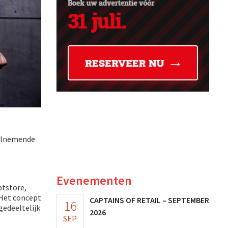
eelnemende
Evenementen
ptstore,
 Het concept
CAPTAINS OF RETAIL – SEPTEMBER
16
gedeeltelijk
2026
SEP