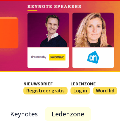
NIEUWSBRIEF
LEDENZONE
Registreer gratis
Log in
Word lid
Keynotes
Ledenzone