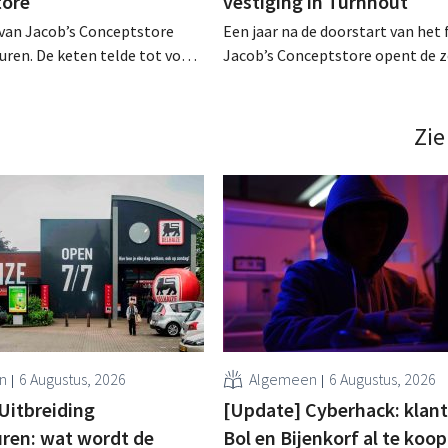
tore
vestiging in Turnhout
 van Jacob’s Conceptstore
Een jaar na de doorstart van het f
euren. De keten telde tot voor
Jacob’s Conceptstore opent de 
n twintig winkels, maar
winkel onder de naam The Jacob’
 tijd met
by Shana & Jo, ditmaal in Turnho
blemen. De website en alle
Onderneemsters Shana Smet en 
Zie
 zijn offline, en het
Van Tilborgh haalden recent ook
t is inmiddels aangevraagd. .
derde partner aan boord. .
n
6 Augustus, 2026
Algemeen
6 Augustus, 2026
 Uitbreiding
[Update] Cyberhack: klan
ren: wat wordt de
Bol en Bijenkorf al te koop