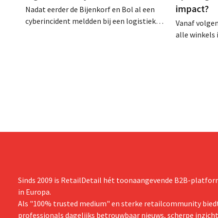
impact?
Nadat eerder de Bijenkorf en Bol al een
cyberincident meldden bij een logistieke
Vanaf volge
partner, heeft nu ook brillenketen Ace &
alle winkels
Tate klanten gewaarschuwd voor een
zijn, tot 21 
datalek. Financiële gegevens,
lang niet ov
gebruikersnamen en wachtwoorden zijn
arbeidswetge
niet getroffen.
gelijk speelv
Sinds 2009 is RetailDetail hét toonaangevende B2B-platform
in Europa.
Als "100% trusted medium" en sterke retailcommunity biedt
professionals dagelijks betrouwbaar nieuws, scherpe inzich