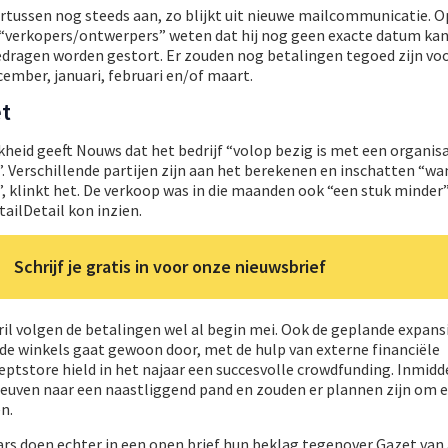
ussen nog steeds aan, zo blijkt uit nieuwe mailcommunicatie. O
“verkopers/ontwerpers” weten dat hij nog geen exacte datum ka
ragen worden gestort. Er zouden nog betalingen tegoed zijn voo
ember, januari, februari en/of maart.
t
jkheid geeft Nouws dat het bedrijf “volop bezig is met een organis
”. Verschillende partijen zijn aan het berekenen en inschatten “w
, klinkt het. De verkoop was in die maanden ook “een stuk minder
tailDetail kon inzien.
Schrijf je gratis in voor onze nieuwsbrief
ril volgen de betalingen wel al begin mei. Ook de geplande expans
e winkels gaat gewoon door, met de hulp van externe financiële
eptstore hield in het najaar een succesvolle crowdfunding. Inmidd
 Leuven naar een naastliggend pand en zouden er plannen zijn om 
n.
s doen echter in een open brief hun beklag tegenover Gazet van