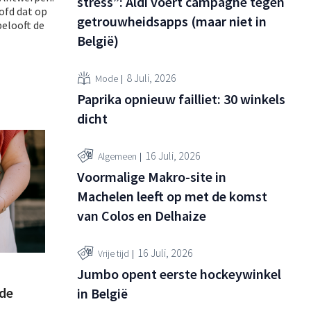
stress”: Aldi voert campagne tegen
ofd dat op
getrouwheidsapps (maar niet in
belooft de
België)
8 Juli, 2026
Mode
Paprika opnieuw failliet: 30 winkels
dicht
16 Juli, 2026
Algemeen
Voormalige Makro-site in
Machelen leeft op met de komst
van Colos en Delhaize
16 Juli, 2026
Vrije tijd
Jumbo opent eerste hockeywinkel
nde
in België