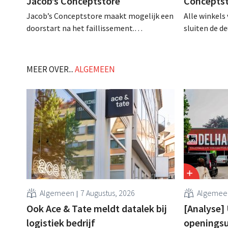
Jacob’s Conceptstore
Concepts
Jacob’s Conceptstore maakt mogelijk een
Alle winkels
doorstart na het faillissement.
sluiten de d
Ondertussen hebben schuldeisers al voor
kort meer da
2 miljoen euro claims ingediend. .
kampt al een
betalingspro
MEER OVER...
ALGEMEEN
sociale media
faillissemen
Algemeen
7 Augustus, 2026
Algemee
Ook Ace & Tate meldt datalek bij
[Analyse]
logistiek bedrijf
openingsu