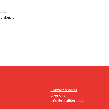
ieke
werden
ie
geboden
epen
hing.
Contact & adres
Over ons
info@retaildetail.be