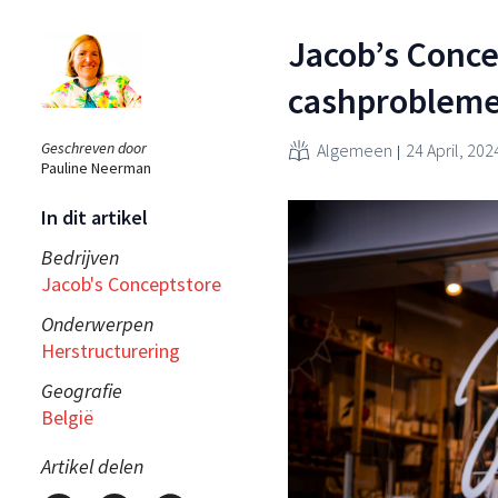
Jacob’s Conce
cashproblem
Geschreven door
Algemeen
24 April, 202
Pauline Neerman
In dit artikel
Bedrijven
Jacob's Conceptstore
Onderwerpen
Herstructurering
Geografie
België
Artikel delen