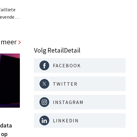
ailliete
zevende
s Store
ut.
Jo(anna)
 meer
 een
Volg RetailDetail
FACEBOOK
TWITTER
INSTAGRAM
LINKEDIN
tdata
 op