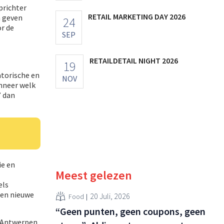
prichter
RETAIL MARKETING DAY 2026
n geven
24
r de
SEP
RETAILDETAIL NIGHT 2026
19
atorische en
NOV
anneer welk
” dan
ie en
Meest gelezen
els
een nieuwe
20 Juli, 2026
Food
“Geen punten, geen coupons, geen
 Antwerpen.