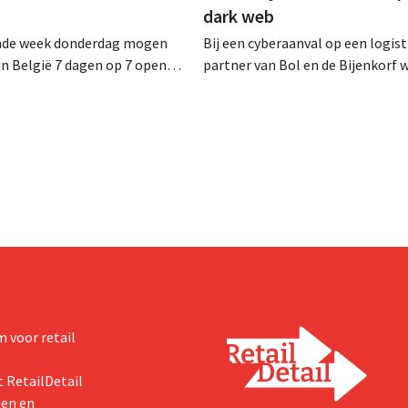
dark web
nde week donderdag mogen
Bij een cyberaanval op een logist
 in België 7 dagen op 7 open
partner van Bol en de Bijenkorf 
uur. In de praktijk zullen ze dat
klantengegevens buitgemaakt, d
eral doen. Bovendien vormt de
intussen al te koop worden aan
ving een hinderpaal. Is er een
op het dark web. De retailers ro
eld?
klanten op alert te zijn voor phis
 voor retail
 RetailDetail
ten en