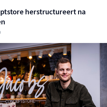
ptstore herstructureert na
en
4