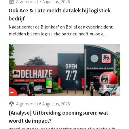
Algemeen
7 Augustus, 2026
Ook Ace & Tate meldt datalek bij logistiek
bedrijf
Nadat eerder de Bijenkorf en Bol al een cyberincident
meldden bij een logistieke partner, heeft nu ook
brillenketen Ace & Tate klanten gewaarschuwd voor een
datalek. Financiële gegevens, gebruikersnamen en
wachtwoorden zijn niet getroffen.
Algemeen
6 Augustus, 2026
[Analyse] Uitbreiding openingsuren: wat
wordt de impact?
Vanaf volgende week donderdag mogen alle winkels in