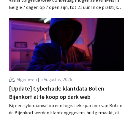
België 7 dagen op 7 open zijn, tot 21 uur. In de praktijk
zullen ze dat lang niet overal doen. Bovendien vormt de
arbeidswetgeving een hinderpaal. Is er een gelijk
speelveld?
Algemeen
6 Augustus, 2026
[Update] Cyberhack: klantdata Bol en
Bijenkorf al te koop op dark web
Bij een cyberaanval op een logistieke partner van Bol en
de Bijenkorf werden klantengegevens buitgemaakt, die
intussen al te koop worden aangeboden op het dark web.
De retailers roepen klanten op alert te zijn voor