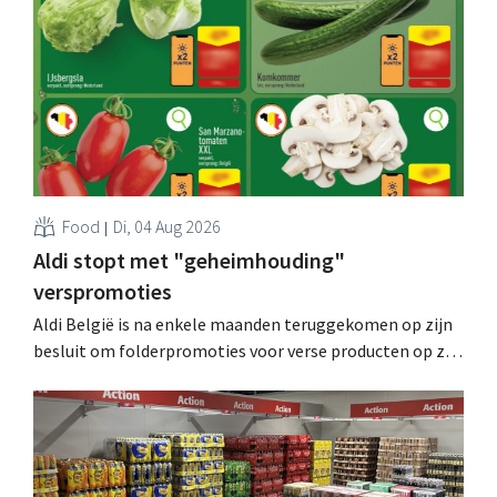
Food
Di, 04 Aug 2026
Aldi stopt met "geheimhouding"
verspromoties
Aldi België is na enkele maanden teruggekomen op zijn
besluit om folderpromoties voor verse producten op zijn
website geheim te houden tot de zondag voor ze in
werking treden: "Onze klanten willen goed
geïnformeerd worden." .