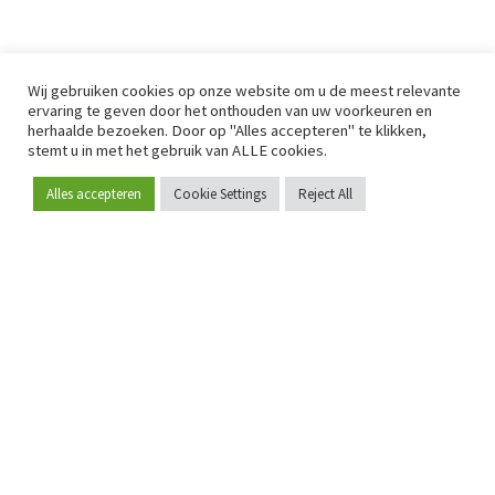
Wij gebruiken cookies op onze website om u de meest relevante
ervaring te geven door het onthouden van uw voorkeuren en
herhaalde bezoeken. Door op "Alles accepteren" te klikken,
stemt u in met het gebruik van ALLE cookies.
Alles accepteren
Cookie Settings
Reject All
Word lid
Sinds 2009 is RetailDetail hét toonaangevende B2B-
platform voor retail in Europa.
Als "100% trusted medium" en sterke retailcommunity biedt
RetailDetail professionals dagelijks betrouwbaar nieuws,