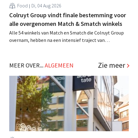
Food
Di, 04 Aug 2026
Colruyt Group vindt finale bestemming voor
alle overgenomen Match & Smatch winkels
Alle 54 winkels van Match en Smatch die Colruyt Group
overnam, hebben na een intensief traject van
tweeënhalf jaar hun definitieve bestemming gevonden.
Al is die bestemming voor sommige panden een sluiting.
.
Zie meer
MEER OVER...
ALGEMEEN