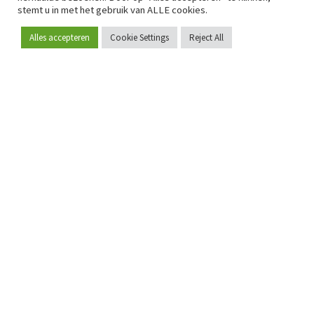
stemt u in met het gebruik van ALLE cookies.
Alles accepteren
Cookie Settings
Reject All
Word lid
Sinds 2009 is RetailDetail hét toonaangevende B2B-
platform voor retail in Europa.
Als "100% trusted medium" en sterke retailcommunity biedt
RetailDetail professionals dagelijks betrouwbaar nieuws,
scherpe inzichten en relevante analyses uit de sector.
Daarnaast brengt RetailDetail de markt samen via
inspirerende events en exclusieve retailtours, waar
kennisdeling, netwerking en innovatie centraal staan.