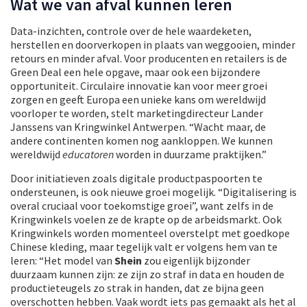
Wat we van afval kunnen leren
Data-inzichten, controle over de hele waardeketen,
herstellen en doorverkopen in plaats van weggooien, minder
retours en minder afval. Voor producenten en retailers is de
Green Deal een hele opgave, maar ook een bijzondere
opportuniteit. Circulaire innovatie kan voor meer groei
zorgen en geeft Europa een unieke kans om wereldwijd
voorloper te worden, stelt marketingdirecteur Lander
Janssens van Kringwinkel Antwerpen. “Wacht maar, de
andere continenten komen nog aankloppen. We kunnen
wereldwijd
educatoren
worden in duurzame praktijken.”
Door initiatieven zoals digitale productpaspoorten te
ondersteunen, is ook nieuwe groei mogelijk. “Digitalisering is
overal cruciaal voor toekomstige groei”, want zelfs in de
Kringwinkels voelen ze de krapte op de arbeidsmarkt. Ook
Kringwinkels worden momenteel overstelpt met goedkope
Chinese kleding, maar tegelijk valt er volgens hem van te
leren: “Het model van
Shein
zou eigenlijk bijzonder
duurzaam kunnen zijn: ze zijn zo straf in data en houden de
productieteugels zo strak in handen, dat ze bijna geen
overschotten hebben. Vaak wordt iets pas gemaakt als het al