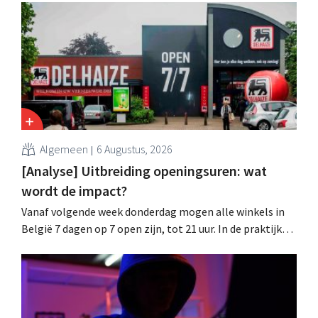
datalek. Financiële gegevens, gebruikersnamen en
wachtwoorden zijn niet getroffen.
Algemeen
6 Augustus, 2026
[Analyse] Uitbreiding openingsuren: wat
wordt de impact?
Vanaf volgende week donderdag mogen alle winkels in
België 7 dagen op 7 open zijn, tot 21 uur. In de praktijk
zullen ze dat lang niet overal doen. Bovendien vormt de
arbeidswetgeving een hinderpaal. Is er een gelijk
speelveld?