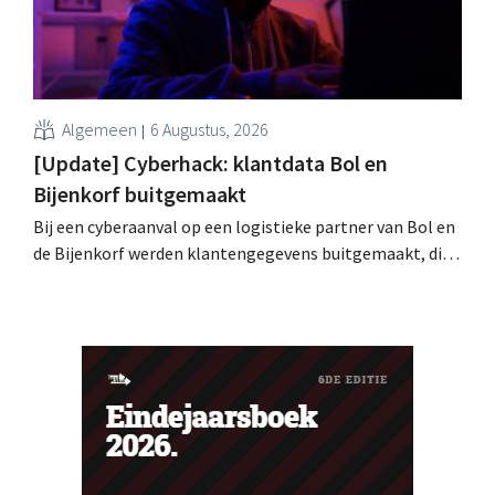
Algemeen
6 Augustus, 2026
[Update] Cyberhack: klantdata Bol en
Bijenkorf buitgemaakt
Bij een cyberaanval op een logistieke partner van Bol en
de Bijenkorf werden klantengegevens buitgemaakt, die
intussen al te koop worden aangeboden op het dark web.
De retailers roepen klanten op alert te zijn voor
phishing.