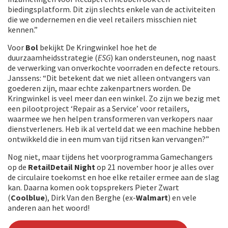
biedingsplatform. Dit zijn slechts enkele van de activiteiten
die we ondernemen en die veel retailers misschien niet
kennen.”
Voor
Bol
bekijkt De Kringwinkel hoe het de
duurzaamheidsstrategie (
ESG
) kan ondersteunen, nog naast
de verwerking van onverkochte voorraden en defecte retours.
Janssens: “Dit betekent dat we niet alleen ontvangers van
goederen zijn, maar echte zakenpartners worden. De
Kringwinkel is veel meer dan een winkel. Zo zijn we bezig met
een pilootproject ‘Repair as a Service’ voor retailers,
waarmee we hen helpen transformeren van verkopers naar
dienstverleners. Heb ik al verteld dat we een machine hebben
ontwikkeld die in een mum van tijd ritsen kan vervangen?”
Nog niet, maar tijdens het voorprogramma Gamechangers
op de
RetailDetail Night
op 21 november hoor je alles over
de circulaire toekomst en hoe elke retailer ermee aan de slag
kan. Daarna komen ook topsprekers Pieter Zwart
(
Coolblue
), Dirk Van den Berghe (ex-
Walmart
) en vele
anderen aan het woord!