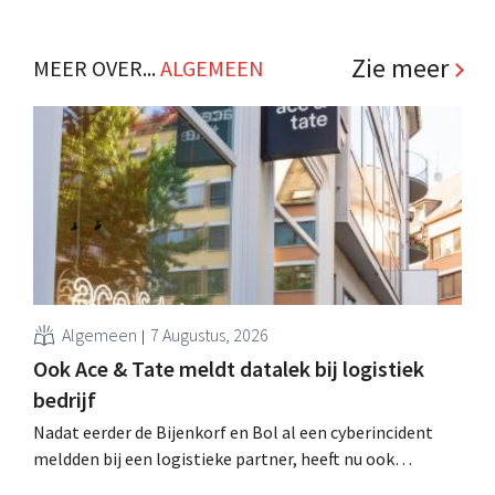
open brief aan de beleidsmakers. Een indrukwekkende
lijst van 70 retailers uit binnen- en buitenland
onderschrijft de boodschap. .
Zie meer
MEER OVER...
ALGEMEEN
Algemeen
7 Augustus, 2026
Ook Ace & Tate meldt datalek bij logistiek
bedrijf
Nadat eerder de Bijenkorf en Bol al een cyberincident
meldden bij een logistieke partner, heeft nu ook
brillenketen Ace & Tate klanten gewaarschuwd voor een