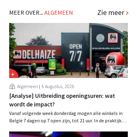
miljoenenclaim. .
Zie meer
MEER OVER...
ALGEMEEN
Algemeen
6 Augustus, 2026
[Analyse] Uitbreiding openingsuren: wat
wordt de impact?
Vanaf volgende week donderdag mogen alle winkels in
België 7 dagen op 7 open zijn, tot 21 uur. In de praktijk
zullen ze dat lang niet overal doen. Bovendien vormt de
arbeidswetgeving een hinderpaal. Is er een gelijk