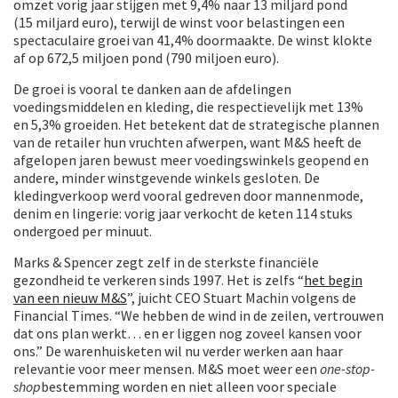
omzet vorig jaar stijgen met 9,4% naar 13 miljard pond
(15 miljard euro), terwijl de winst voor belastingen een
spectaculaire groei van 41,4% doormaakte. De winst klokte
af op 672,5 miljoen pond (790 miljoen euro).
De groei is vooral te danken aan de afdelingen
voedingsmiddelen en kleding, die respectievelijk met 13%
en 5,3% groeiden. Het betekent dat de strategische plannen
van de retailer hun vruchten afwerpen, want M&S heeft de
afgelopen jaren bewust meer voedingswinkels geopend en
andere, minder winstgevende winkels gesloten. De
kledingverkoop werd vooral gedreven door mannenmode,
denim en lingerie: vorig jaar verkocht de keten 114 stuks
ondergoed per minuut.
Marks & Spencer zegt zelf in de sterkste financiële
gezondheid te verkeren sinds 1997. Het is zelfs “
het begin
van een nieuw M&S
”, juicht CEO Stuart Machin volgens de
Financial Times. “We hebben de wind in de zeilen, vertrouwen
dat ons plan werkt… en er liggen nog zoveel kansen voor
ons.” De warenhuisketen wil nu verder werken aan haar
relevantie voor meer mensen. M&S moet weer een
one-stop-
shop
bestemming worden en niet alleen voor speciale