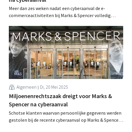
Meer dan zes weken nadat een cyberaanval de e-
commerceactiviteiten bij Marks & Spencer volledig
lamlegde, is de webshop van de Britse retailer weer
open. Toch zijn nog niet alle problemen achter de rug. .
Algemeen
Di, 20 Mei 2025
Miljoenenrechtszaak dreigt voor Marks &
Spencer na cyberaanval
Schotse klanten waarvan persoonlijke gegevens werden
gestolen bij de recente cyberaanval op Marks & Spencer,
dagen de retailer voor de rechter. Dat kan leiden tot een