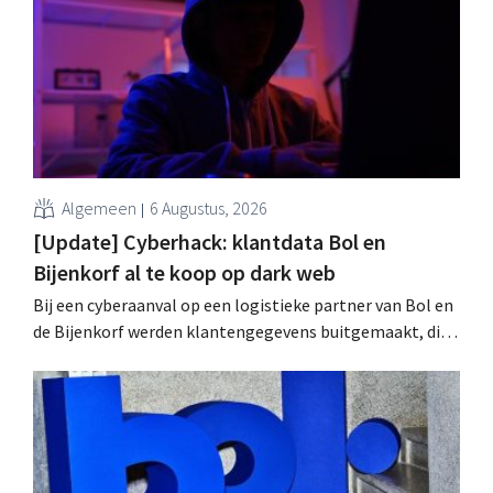
speelveld?
Algemeen
6 Augustus, 2026
[Update] Cyberhack: klantdata Bol en
Bijenkorf al te koop op dark web
Bij een cyberaanval op een logistieke partner van Bol en
de Bijenkorf werden klantengegevens buitgemaakt, die
intussen al te koop worden aangeboden op het dark web.
De retailers roepen klanten op alert te zijn voor
phishing.