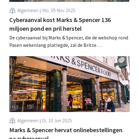
Algemeen
Wo, 05 Nov 2025
Cyberaanval kost Marks & Spencer 136
miljoen pond en pril herstel
De cyberaanval bij Marks & Spencer, die de webshop rond
Pasen wekenlang platlegde, zal de Britse
warenhuisketen zo’n 136 miljoen Britse pond kosten.
Bijgevolg halveerde de winst dit jaar ruimschoots. Een
zware opdoffer voor de keten, die net op goede weg was.
.
Algemeen
Di, 10 Jun 2025
Marks & Spencer hervat onlinebestellingen
na cyberaanval