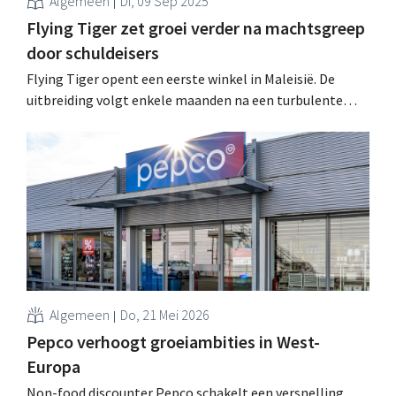
Algemeen
Di, 09 Sep 2025
Flying Tiger zet groei verder na machtsgreep
door schuldeisers
Flying Tiger opent een eerste winkel in Maleisië. De
uitbreiding volgt enkele maanden na een turbulente
eigenaarswissel en een kapitaalinjectie van 200 miljoen
euro. .
Algemeen
Do, 21 Mei 2026
Pepco verhoogt groeiambities in West-
Europa
Non-food discounter Pepco schakelt een versnelling