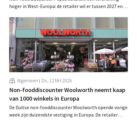
hoger in West-Europa: de retailer wil er tussen 2027 en
2030 minstens 600 nieuwe winkels openen. Succes in
Spanje en Italië sterkt het bedrijf in z’n ambities. .
Algemeen
Do, 12 Mrt 2026
Non-fooddiscounter Woolworth neemt kaap
van 1000 winkels in Europa
De Duitse non-fooddiscounter Woolworth opende vorige
week zijn duizendste vestiging in Europa. De retailer
plant dit jaar meer dan 200 bijkomende winkels te
openen en mikt op termijn zelfs op 5000 locaties. .