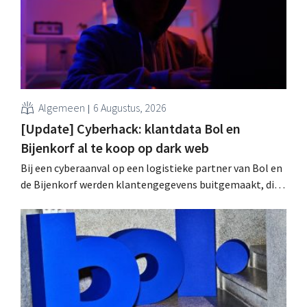
Algemeen
6 Augustus, 2026
[Update] Cyberhack: klantdata Bol en
Bijenkorf al te koop op dark web
Bij een cyberaanval op een logistieke partner van Bol en
de Bijenkorf werden klantengegevens buitgemaakt, die
intussen al te koop worden aangeboden op het dark web.
De retailers roepen klanten op alert te zijn voor
phishing.