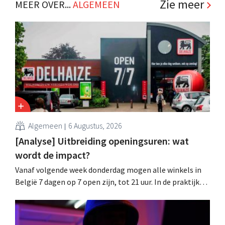
Zie meer
MEER OVER...
ALGEMEEN
Algemeen
6 Augustus, 2026
[Analyse] Uitbreiding openingsuren: wat
wordt de impact?
Vanaf volgende week donderdag mogen alle winkels in
België 7 dagen op 7 open zijn, tot 21 uur. In de praktijk
zullen ze dat lang niet overal doen. Bovendien vormt de
arbeidswetgeving een hinderpaal. Is er een gelijk
speelveld?