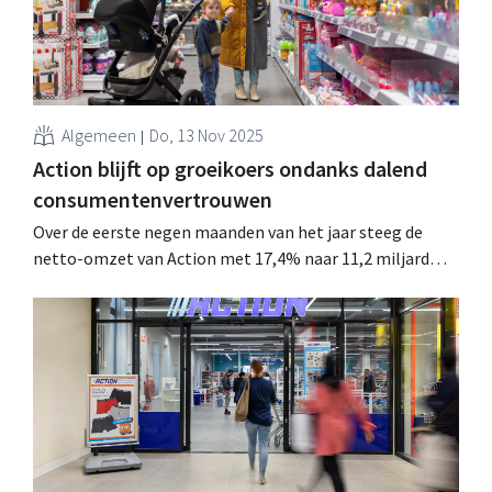
Algemeen
Do, 13 Nov 2025
Action blijft op groeikoers ondanks dalend
consumentenvertrouwen
Over de eerste negen maanden van het jaar steeg de
netto-omzet van Action met 17,4% naar 11,2 miljard
euro. De non-fooddiscounter groeit dankzij
winkelopeningen maar blijft ook nieuwe klanten
aantrekken in bestaande winkels: de vergelijkbare
omzet steeg met 6,3%. .