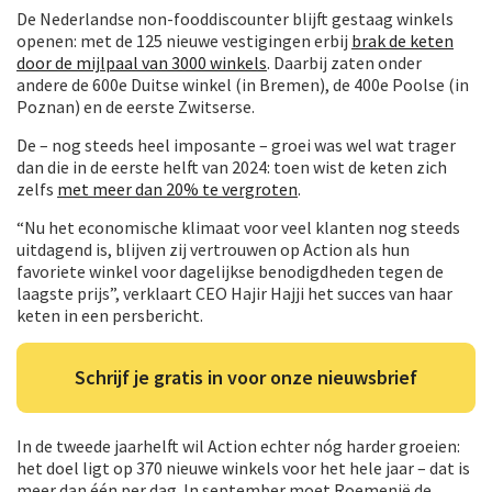
De Nederlandse non-fooddiscounter blijft gestaag winkels
openen: met de 125 nieuwe vestigingen erbij
brak de keten
door de mijlpaal van 3000 winkels
. Daarbij zaten onder
andere de 600e Duitse winkel (in Bremen), de 400e Poolse (in
Poznan) en de eerste Zwitserse.
De – nog steeds heel imposante – groei was wel wat trager
dan die in de eerste helft van 2024: toen wist de keten zich
zelfs
met meer dan 20% te vergroten
.
“Nu het economische klimaat voor veel klanten nog steeds
uitdagend is, blijven zij vertrouwen op Action als hun
favoriete winkel voor dagelijkse benodigdheden tegen de
laagste prijs”, verklaart CEO Hajir Hajji het succes van haar
keten in een persbericht.
Schrijf je gratis in voor onze nieuwsbrief
In de tweede jaarhelft wil Action echter nóg harder groeien:
het doel ligt op 370 nieuwe winkels voor het hele jaar – dat is
meer dan één per dag. In september moet Roemenië de