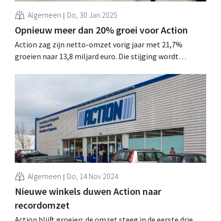
Algemeen
Do, 30 Jan 2025
Opnieuw meer dan 20% groei voor Action
Action zag zijn netto-omzet vorig jaar met 21,7%
groeien naar 13,8 miljard euro. Die stijging wordt
uitsluitend gedreven door volumegroei, zegt de retailer.
Dit jaar gaat de non-fooddiscounter van start in twee
nieuwe landen. .
Algemeen
Do, 14 Nov 2024
Nieuwe winkels duwen Action naar
recordomzet
Action blijft groeien: de omzet steeg in de eerste drie