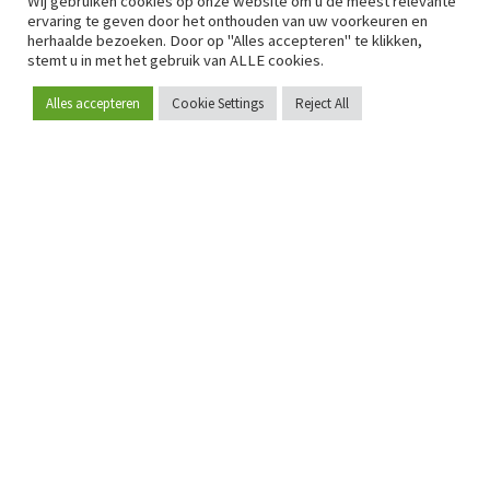
Wij gebruiken cookies op onze website om u de meest relevante
ervaring te geven door het onthouden van uw voorkeuren en
herhaalde bezoeken. Door op "Alles accepteren" te klikken,
stemt u in met het gebruik van ALLE cookies.
Alles accepteren
Cookie Settings
Reject All
Word lid
Sinds 2009 is RetailDetail hét toonaangevende B2B-
platform voor retail in Europa.
Als "100% trusted medium" en sterke retailcommunity biedt
RetailDetail professionals dagelijks betrouwbaar nieuws,
scherpe inzichten en relevante analyses uit de sector.
Daarnaast brengt RetailDetail de markt samen via
inspirerende events en exclusieve retailtours, waar
kennisdeling, netwerking en innovatie centraal staan.