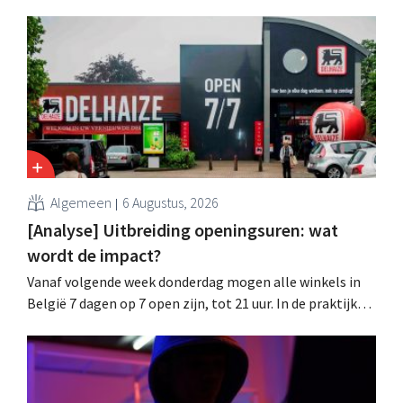
brillenketen Ace & Tate klanten gewaarschuwd voor een
datalek. Financiële gegevens, gebruikersnamen en
wachtwoorden zijn niet getroffen.
Algemeen
6 Augustus, 2026
[Analyse] Uitbreiding openingsuren: wat
wordt de impact?
Vanaf volgende week donderdag mogen alle winkels in
België 7 dagen op 7 open zijn, tot 21 uur. In de praktijk
zullen ze dat lang niet overal doen. Bovendien vormt de
arbeidswetgeving een hinderpaal. Is er een gelijk
speelveld?