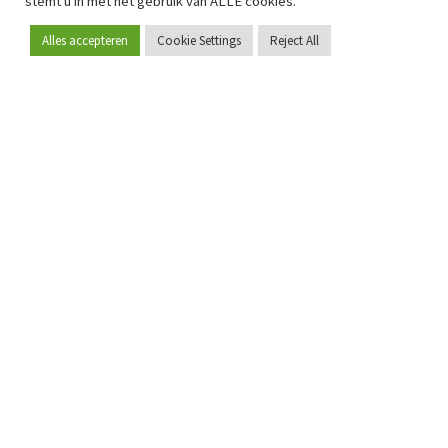
stemt u in met het gebruik van ALLE cookies.
Alles accepteren
Cookie Settings
Reject All
Word lid
Sinds 2009 is RetailDetail hét toonaangevende B2B-
platform voor retail in Europa.
Als "100% trusted medium" en sterke retailcommunity biedt
RetailDetail professionals dagelijks betrouwbaar nieuws,
scherpe inzichten en relevante analyses uit de sector.
Daarnaast brengt RetailDetail de markt samen via
inspirerende events en exclusieve retailtours, waar
kennisdeling, netwerking en innovatie centraal staan.