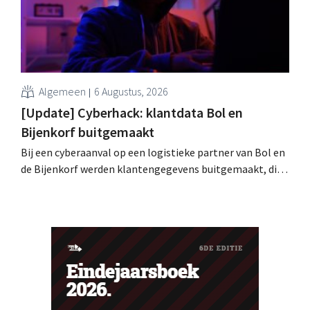
Algemeen
6 Augustus, 2026
[Update] Cyberhack: klantdata Bol en
Bijenkorf buitgemaakt
Bij een cyberaanval op een logistieke partner van Bol en
de Bijenkorf werden klantengegevens buitgemaakt, die
intussen al te koop worden aangeboden op het dark web.
De retailers roepen klanten op alert te zijn voor
phishing.