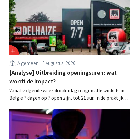
datalek. Financiële gegevens, gebruikersnamen en
wachtwoorden zijn niet getroffen.
Algemeen
6 Augustus, 2026
[Analyse] Uitbreiding openingsuren: wat
wordt de impact?
Vanaf volgende week donderdag mogen alle winkels in
België 7 dagen op 7 open zijn, tot 21 uur. In de praktijk
zullen ze dat lang niet overal doen. Bovendien vormt de
arbeidswetgeving een hinderpaal. Is er een gelijk
speelveld?