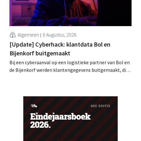
Algemeen
6 Augustus, 2026
[Update] Cyberhack: klantdata Bol en
Bijenkorf buitgemaakt
Bij een cyberaanval op een logistieke partner van Bol en
de Bijenkorf werden klantengegevens buitgemaakt, die
intussen al te koop worden aangeboden op het dark web.
De retailers roepen klanten op alert te zijn voor
phishing.