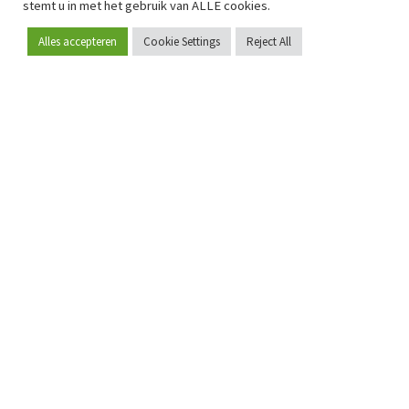
stemt u in met het gebruik van ALLE cookies.
Alles accepteren
Cookie Settings
Reject All
Word lid
Sinds 2009 is RetailDetail hét toonaangevende B2B-
platform voor retail in Europa.
Als "100% trusted medium" en sterke retailcommunity biedt
RetailDetail professionals dagelijks betrouwbaar nieuws,
scherpe inzichten en relevante analyses uit de sector.
Daarnaast brengt RetailDetail de markt samen via
inspirerende events en exclusieve retailtours, waar
kennisdeling, netwerking en innovatie centraal staan.