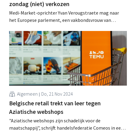
zondag (niet) verkozen
Medi-Market-oprichter Yvan Verougstraete mag naar
het Europese parlement, een vakbondsvrouw van
Delhaize trekt naar de Kamer en voormalig Lidl-topman
Ivan Sabbe haalde de kiesdrempel niet: zo deden
retailers het tijdens de verkiezingen. .
Algemeen
Do, 21 Nov 2024
Belgische retail trekt van leer tegen
Aziatische webshops
"Aziatische webshops zijn schadelijk voor de
maatschappij", schrijft handelsfederatie Comeos in een
open brief aan de beleidsmakers. Een indrukwekkende