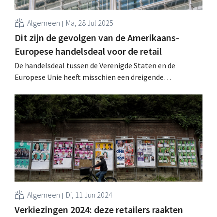
Algemeen
Ma, 28 Jul 2025
Dit zijn de gevolgen van de Amerikaans-
Europese handelsdeal voor de retail
De handelsdeal tussen de Verenigde Staten en de
Europese Unie heeft misschien een dreigende
handelsoorlog afgewend, maar zet wel grote druk op
Europese exporteurs. Het akkoord heeft verstrekkende
gevolgen voor sectoren als cosmetica, bier,
luxeartikelen en voeding. .
Algemeen
Di, 11 Jun 2024
Verkiezingen 2024: deze retailers raakten