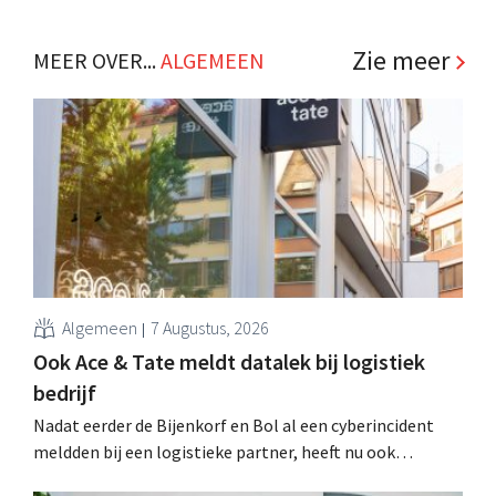
lijst van 70 retailers uit binnen- en buitenland
onderschrijft de boodschap. .
Zie meer
MEER OVER...
ALGEMEEN
Algemeen
7 Augustus, 2026
Ook Ace & Tate meldt datalek bij logistiek
bedrijf
Nadat eerder de Bijenkorf en Bol al een cyberincident
meldden bij een logistieke partner, heeft nu ook
brillenketen Ace & Tate klanten gewaarschuwd voor een