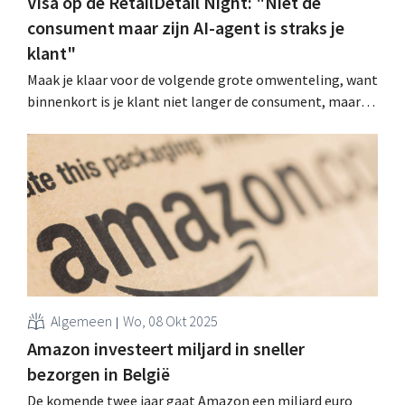
Visa op de RetailDetail Night: "Niet de
consument maar zijn AI-agent is straks je
klant"
Maak je klaar voor de volgende grote omwenteling, want
binnenkort is je klant niet langer de consument, maar
zijn AI-agent. Volgens Eric Spapens, hoofd Business
Development bij Visa België en Luxemburg, is de vierde
grote retailrevolutie op til. .
Algemeen
Wo, 08 Okt 2025
Amazon investeert miljard in sneller
bezorgen in België
De komende twee jaar gaat Amazon een miljard euro