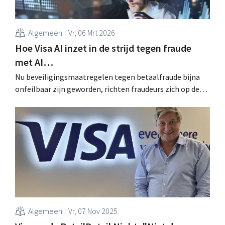
Algemeen
Vr, 06 Mrt 2026
Hoe Visa AI inzet in de strijd tegen fraude
met AI…
Nu beveiligingsmaatregelen tegen betaalfraude bijna
onfeilbaar zijn geworden, richten fraudeurs zich op de
zwakste schakel: de mens. Dat doen ze via AI, met valse
content die niet te onderscheiden is van legitieme
documenten. Visa trekt ten strijde met drie
actieplannen. .
Algemeen
Vr, 07 Nov 2025