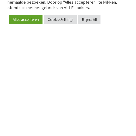
herhaalde bezoeken. Door op "Alles accepteren" te klikken,
stemt u in met het gebruik van ALLE cookies.
Alles accepteren
Cookie Settings
Reject All
Word lid
Sinds 2009 is RetailDetail hét toonaangevende B2B-
platform voor retail in Europa.
Als "100% trusted medium" en sterke retailcommunity biedt
RetailDetail professionals dagelijks betrouwbaar nieuws,
scherpe inzichten en relevante analyses uit de sector.
Daarnaast brengt RetailDetail de markt samen via
inspirerende events en exclusieve retailtours, waar
kennisdeling, netwerking en innovatie centraal staan.