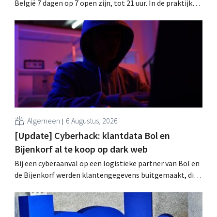
België 7 dagen op 7 open zijn, tot 21 uur. In de praktijk
zullen ze dat lang niet overal doen. Bovendien vormt de
arbeidswetgeving een hinderpaal. Is er een gelijk
speelveld?
Algemeen
6 Augustus, 2026
[Update] Cyberhack: klantdata Bol en
Bijenkorf al te koop op dark web
Bij een cyberaanval op een logistieke partner van Bol en
de Bijenkorf werden klantengegevens buitgemaakt, die
intussen al te koop worden aangeboden op het dark web.
De retailers roepen klanten op alert te zijn voor
phishing.