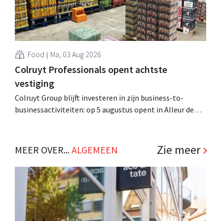
Food
Ma, 03 Aug 2026
Colruyt Professionals opent achtste
vestiging
Colruyt Group blijft investeren in zijn business-to-
businessactiviteiten: op 5 augustus opent in Alleur de
achtste vestiging van Colruyt Professionals, de
winkelformule die zich uitsluitend richt op professionele
klanten. .
Zie meer
MEER OVER...
ALGEMEEN