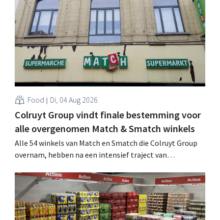
werking treden: "Onze klanten willen goed
geïnformeerd worden." .
Food
Di, 04 Aug 2026
Colruyt Group vindt finale bestemming voor
alle overgenomen Match & Smatch winkels
Alle 54 winkels van Match en Smatch die Colruyt Group
overnam, hebben na een intensief traject van
tweeënhalf jaar hun definitieve bestemming gevonden.
Al is die bestemming voor sommige panden een sluiting.
.