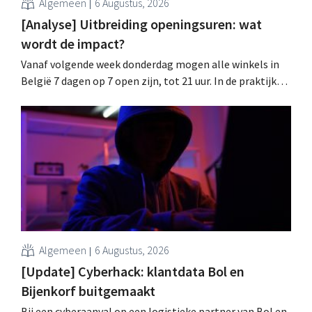
Algemeen
6 Augustus, 2026
[Analyse] Uitbreiding openingsuren: wat
wordt de impact?
Vanaf volgende week donderdag mogen alle winkels in
België 7 dagen op 7 open zijn, tot 21 uur. In de praktijk
zullen ze dat lang niet overal doen. Bovendien vormt de
arbeidswetgeving een hinderpaal. Is er een gelijk
speelveld?
Algemeen
6 Augustus, 2026
[Update] Cyberhack: klantdata Bol en
Bijenkorf buitgemaakt
Bij een cyberaanval op een logistieke partner van Bol en