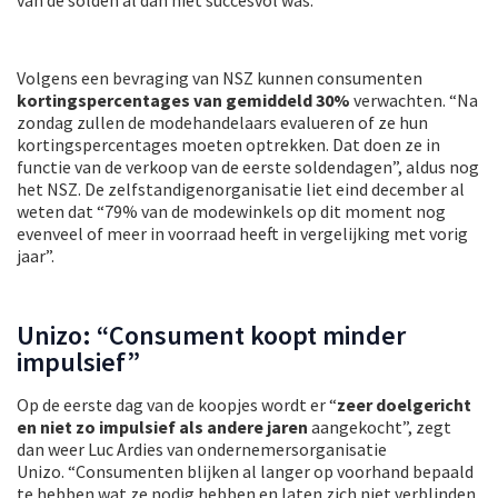
Volgens een bevraging van NSZ kunnen consumenten
kortingspercentages van gemiddeld 30%
verwachten. “Na
zondag zullen de modehandelaars evalueren of ze hun
kortingspercentages moeten optrekken. Dat doen ze in
functie van de verkoop van de eerste soldendagen”, aldus nog
het NSZ. De zelfstandigenorganisatie liet eind december al
weten dat “79% van de modewinkels op dit moment nog
evenveel of meer in voorraad heeft in vergelijking met vorig
jaar”.
Unizo: “Consument koopt minder
impulsief”
Op de eerste dag van de koopjes wordt er “
zeer doelgericht
en niet zo impulsief als andere jaren
aangekocht”, zegt
dan weer Luc Ardies van ondernemersorganisatie
Unizo. “Consumenten blijken al langer op voorhand bepaald
te hebben wat ze nodig hebben en laten zich niet verblinden