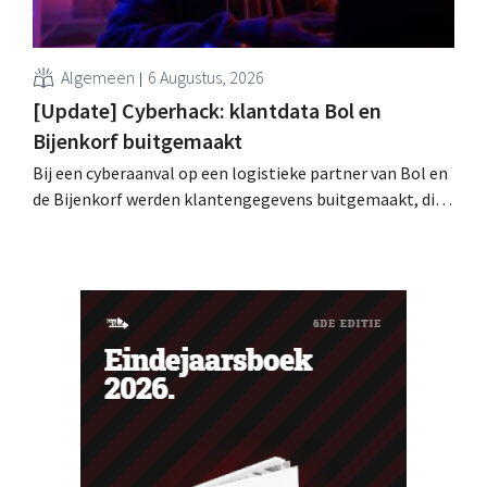
Algemeen
6 Augustus, 2026
[Update] Cyberhack: klantdata Bol en
Bijenkorf buitgemaakt
Bij een cyberaanval op een logistieke partner van Bol en
de Bijenkorf werden klantengegevens buitgemaakt, die
intussen al te koop worden aangeboden op het dark web.
De retailers roepen klanten op alert te zijn voor
phishing.