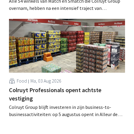
Alle 54 winkels van Match en Smatch die Colruyt Group
overnam, hebben na een intensief traject van
tweeënhalf jaar hun definitieve bestemming gevonden.
Al is die bestemming voor sommige panden een sluiting.
.
Food
Ma, 03 Aug 2026
Colruyt Professionals opent achtste
vestiging
Colruyt Group blijft investeren in zijn business-to-
businessactiviteiten: op 5 augustus opent in Alleur de
achtste vestiging van Colruyt Professionals, de
winkelformule die zich uitsluitend richt op professionele