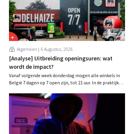
Algemeen
6 Augustus, 2026
[Analyse] Uitbreiding openingsuren: wat
wordt de impact?
Vanaf volgende week donderdag mogen alle winkels in
België 7 dagen op 7 open zijn, tot 21 uur. In de praktijk
zullen ze dat lang niet overal doen. Bovendien vormt de
arbeidswetgeving een hinderpaal. Is er een gelijk
speelveld?