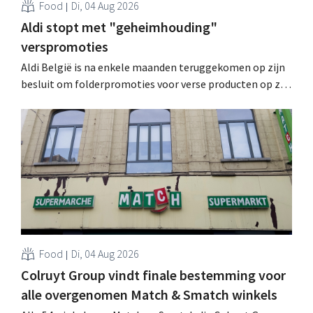
Food
Di, 04 Aug 2026
Aldi stopt met "geheimhouding"
verspromoties
Aldi België is na enkele maanden teruggekomen op zijn
besluit om folderpromoties voor verse producten op zijn
website geheim te houden tot de zondag voor ze in
werking treden: "Onze klanten willen goed
geïnformeerd worden." .
Food
Di, 04 Aug 2026
Colruyt Group vindt finale bestemming voor
alle overgenomen Match & Smatch winkels