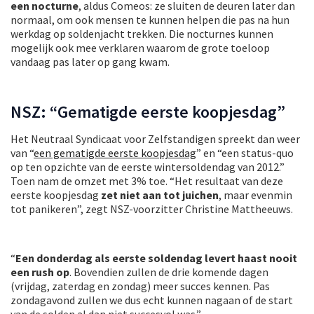
een nocturne
, aldus Comeos: ze sluiten de deuren later dan
normaal, om ook mensen te kunnen helpen die pas na hun
werkdag op soldenjacht trekken. Die nocturnes kunnen
mogelijk ook mee verklaren waarom de grote toeloop
vandaag pas later op gang kwam.
NSZ: “Gematigde eerste koopjesdag”
Het Neutraal Syndicaat voor Zelfstandigen spreekt dan weer
van “
een gematigde eerste koopjesdag
” en “een status-quo
op ten opzichte van de eerste wintersoldendag van 2012.”
Toen nam de omzet met 3% toe. “Het resultaat van deze
eerste koopjesdag
zet niet aan tot juichen
, maar evenmin
tot panikeren”, zegt NSZ-voorzitter Christine Mattheeuws.
“
Een donderdag als eerste soldendag levert haast nooit
een rush op
. Bovendien zullen de drie komende dagen
(vrijdag, zaterdag en zondag) meer succes kennen. Pas
zondagavond zullen we dus echt kunnen nagaan of de start
van de solden al dan niet succesvol was.”