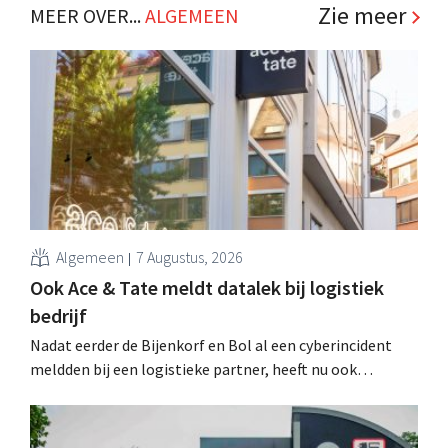
klanten. .
Zie meer
MEER OVER...
ALGEMEEN
Algemeen
7 Augustus, 2026
Ook Ace & Tate meldt datalek bij logistiek
bedrijf
Nadat eerder de Bijenkorf en Bol al een cyberincident
meldden bij een logistieke partner, heeft nu ook
brillenketen Ace & Tate klanten gewaarschuwd voor een
datalek. Financiële gegevens, gebruikersnamen en
wachtwoorden zijn niet getroffen.