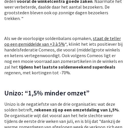
deden
vooral de winkelcentra goede zaken
. Naarmate het
weer verbeterde, daalde daar het aantal bezoekers. De
grootsteden bleven ook op zonnige dagen bezoekers
trekken. “
Als we de voorlopige soldenbalans opmaken,
staat de teller
op een gemiddelde van +3 à 5%
“, klinkt het iets positiever bij
handelsfederatie Comeos, die vooral (middel)grote winkels
en ketens vertegenwoordigt. Ook volgens Comeos ligt er
nog een mooie voorraad aan zomerartikelen in de winkels en
zal het
tijdens het laatste soldenweekend superdeals
regenen, met kortingen tot -70%.
Unizo: “1,5% minder omzet”
Unizo is de negatiefste van de drie organisaties: wat deze
solden betreft,
rekenen zij op een omzetdaling van 1,5%
.
De organisatie wijt dat vooral aan het hele slechte weer
tijdens de eerste drie weken van juli, en is blij dat “dankzij de
warme zomerdagen van afgelopen week de verkoop zich een