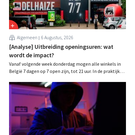
Algemeen
6 Augustus, 2026
[Analyse] Uitbreiding openingsuren: wat
wordt de impact?
Vanaf volgende week donderdag mogen alle winkels in
België 7 dagen op 7 open zijn, tot 21 uur. In de praktijk
zullen ze dat lang niet overal doen. Bovendien vormt de
arbeidswetgeving een hinderpaal. Is er een gelijk
speelveld?