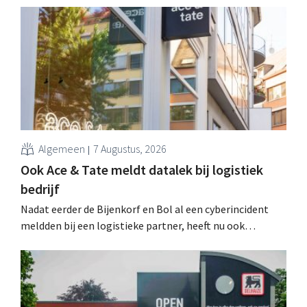
Algemeen
7 Augustus, 2026
Ook Ace & Tate meldt datalek bij logistiek
bedrijf
Nadat eerder de Bijenkorf en Bol al een cyberincident
meldden bij een logistieke partner, heeft nu ook
brillenketen Ace & Tate klanten gewaarschuwd voor een
datalek. Financiële gegevens, gebruikersnamen en
wachtwoorden zijn niet getroffen.