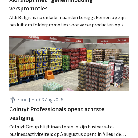
verspromoties
Aldi België is na enkele maanden teruggekomen op zijn
besluit om folderpromoties voor verse producten op zijn
website geheim te houden tot de zondag voor ze in
werking treden: "Onze klanten willen goed
geïnformeerd worden." .
Food
Ma, 03 Aug 2026
Colruyt Professionals opent achtste
vestiging
Colruyt Group blijft investeren in zijn business-to-
businessactiviteiten: op 5 augustus opent in Alleur de