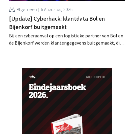
Algemeen
6 Augustus, 2026
[Update] Cyberhack: klantdata Bol en
Bijenkorf buitgemaakt
Bij een cyberaanval op een logistieke partner van Bol en
de Bijenkorf werden klantengegevens buitgemaakt, die
intussen al te koop worden aangeboden op het dark web.
De retailers roepen klanten op alert te zijn voor
phishing.