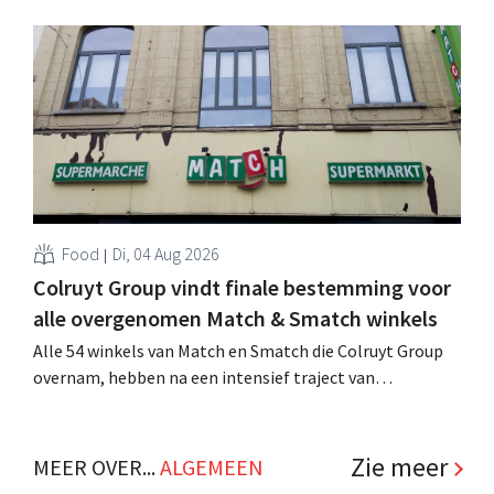
achtste vestiging van Colruyt Professionals, de
winkelformule die zich uitsluitend richt op professionele
klanten. .
Food
Di, 04 Aug 2026
Colruyt Group vindt finale bestemming voor
alle overgenomen Match & Smatch winkels
Alle 54 winkels van Match en Smatch die Colruyt Group
overnam, hebben na een intensief traject van
tweeënhalf jaar hun definitieve bestemming gevonden.
Al is die bestemming voor sommige panden een sluiting.
.
Zie meer
MEER OVER...
ALGEMEEN