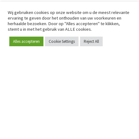
Wij gebruiken cookies op onze website om u de meest relevante
ervaring te geven door het onthouden van uw voorkeuren en
herhaalde bezoeken. Door op "Alles accepteren" te klikken,
stemt u in met het gebruik van ALLE cookies.
Alles accepteren
Cookie Settings
Reject All
Word lid
Sinds 2009 is RetailDetail hét toonaangevende B2B-
platform voor retail in Europa.
Als "100% trusted medium" en sterke retailcommunity biedt
RetailDetail professionals dagelijks betrouwbaar nieuws,
scherpe inzichten en relevante analyses uit de sector.
Daarnaast brengt RetailDetail de markt samen via