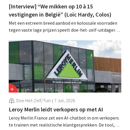
[Interview] “We mikken op 10 à 15
vestigingen in België” (Loïc Hardy, Colos)
Met een extreem breed aanbod en kolossale voorraden
tegen vaste lage prijzen speelt doe-het-zelf-uitdager
Colos in op de groeiende markt voor totaalrenovaties.
“We lossen drie belangrijke problemen op voor onze
klanten,” zegt topman Loïc Hardy.
Doe-Het-Zelf/Tuin
7 Juli, 2026
Leroy Merlin leidt verkopers op met AI
Leroy Merlin France zet een AI-chatbot in om verkopers
te trainen met realistische klantgesprekken. De tool,