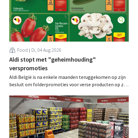
Food
Di, 04 Aug 2026
Aldi stopt met "geheimhouding"
verspromoties
Aldi België is na enkele maanden teruggekomen op zijn
besluit om folderpromoties voor verse producten op zijn
website geheim te houden tot de zondag voor ze in
werking treden: "Onze klanten willen goed
geïnformeerd worden." .