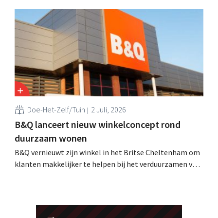
Pocket Coach, draaide al vier maanden in een
proefproject in acht winkels en leverde volgens de
retailer meer vertrouwen bij teams, betere commerciële
resultaten en tevredener klanten op.
Doe-Het-Zelf/Tuin
2 Juli, 2026
B&Q lanceert nieuw winkelconcept rond
duurzaam wonen
B&Q vernieuwt zijn winkel in het Britse Cheltenham om
klanten makkelijker te helpen bij het verduurzamen van
hun woning. De vestiging krijgt onder meer nieuwe
presentaties en extra advies rond energie, tuinieren en
duurzamere keuzes. De retailer gebruikt de winkel als
testlocatie voor een bredere uitrol.