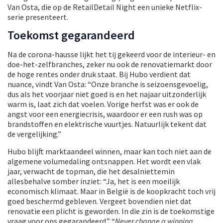
Van Osta, die op de RetailDetail Night een unieke Netflix-
serie presenteert.
Toekomst gegarandeerd
Na de corona-hausse lijkt het tij gekeerd voor de interieur- en
doe-het-zelfbranches, zeker nu ook de renovatiemarkt door
de hoge rentes onder druk staat. Bij Hubo verdient dat
nuance, vindt Van Osta: “Onze branche is seizoensgevoelig,
dus als het voorjaar niet goed is en het najaar uitzonderlijk
warm is, laat zich dat voelen. Vorige herfst was er ook de
angst voor een energiecrisis, waardoor er een rush was op
brandstoffen en elektrische vuurtjes. Natuurlijk tekent dat
de vergelijking.”
Hubo blijft marktaandeel winnen, maar kan toch niet aan de
algemene volumedaling ontsnappen. Het wordt een vlak
jaar, verwacht de topman, die het desalniettemin
allesbehalve somber inziet: “Ja, het is een moeilijk
economisch klimaat. Maar in België is de koopkracht toch vrij
goed beschermd gebleven. Vergeet bovendien niet dat
renovatie een plicht is geworden. In die zin is de toekomstige
vraag voor ons gegarandeerd.” “
Never change a winning