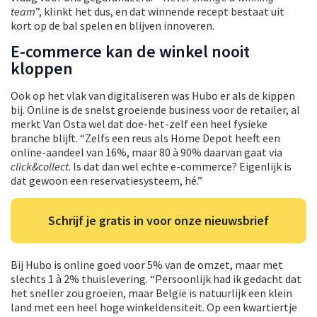
team
”, klinkt het dus, en dat winnende recept bestaat uit
kort op de bal spelen en blijven innoveren.
E-commerce kan de winkel nooit
kloppen
Ook op het vlak van digitaliseren was Hubo er als de kippen
bij. Online is de snelst groeiende business voor de retailer, al
merkt Van Osta wel dat doe-het-zelf een heel fysieke
branche blijft. “Zelfs een reus als Home Depot heeft een
online-aandeel van 16%, maar 80 à 90% daarvan gaat via
click&collect
. Is dat dan wel echte e-commerce? Eigenlijk is
dat gewoon een reservatiesysteem, hé.”
Schrijf je gratis in voor onze nieuwsbrief
Bij Hubo is online goed voor 5% van de omzet, maar met
slechts 1 à 2% thuislevering. “Persoonlijk had ik gedacht dat
het sneller zou groeien, maar België is natuurlijk een klein
land met een heel hoge winkeldensiteit. Op een kwartiertje