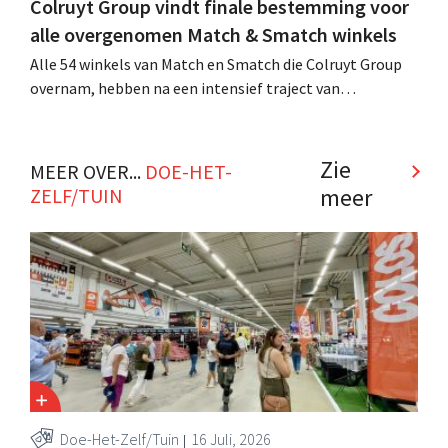
Colruyt Group vindt finale bestemming voor
alle overgenomen Match & Smatch winkels
Alle 54 winkels van Match en Smatch die Colruyt Group
overnam, hebben na een intensief traject van
tweeënhalf jaar hun definitieve bestemming gevonden.
Al is die bestemming voor sommige panden een sluiting.
.
Zie
MEER OVER...
DOE-HET-
meer
ZELF/TUIN
Doe-Het-Zelf/Tuin
16 Juli, 2026