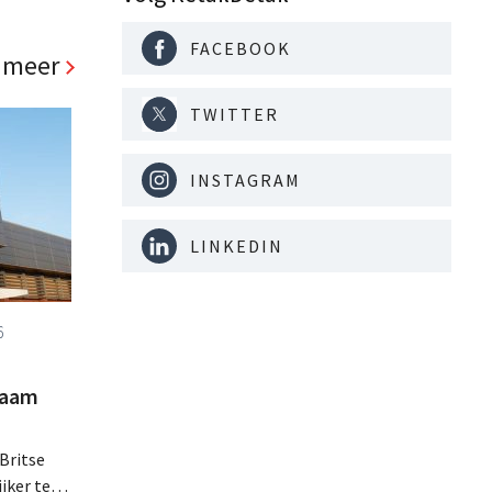
jaar hun
. Al is
FACEBOOK
panden
 meer
TWITTER
INSTAGRAM
LINKEDIN
6
zaam
Britse
jker te