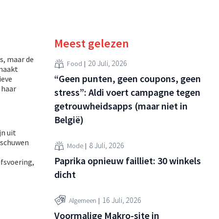
Meest gelezen
s, maar de
20 Juli, 2026
Food
 maakt
“Geen punten, geen coupons, geen
ieve
 haar
stress”: Aldi voert campagne tegen
getrouwheidsapps (maar niet in
België)
n uit
arschuwen
8 Juli, 2026
Mode
Paprika opnieuw failliet: 30 winkels
fsvoering,
dicht
16 Juli, 2026
Algemeen
Voormalige Makro-site in