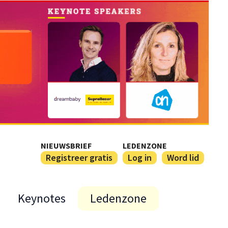
NIEUWSBRIEF
LEDENZONE
Registreer gratis
Log in
Word lid
Keynotes
Ledenzone