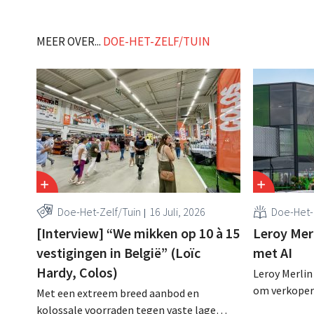
klanten willen goed geïnformeerd
worden." .
MEER OVER...
DOE-HET-ZELF/TUIN
Doe-Het-Zelf/Tuin
16 Juli, 2026
Doe-Het-
[Interview] “We mikken op 10 à 15
Leroy Merl
vestigingen in België” (Loïc
met AI
Hardy, Colos)
Leroy Merlin
om verkopers
Met een extreem breed aanbod en
klantgesprek
kolossale voorraden tegen vaste lage