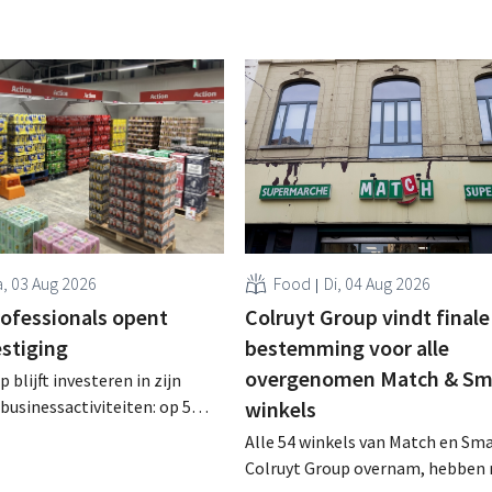
, 03 Aug 2026
Food
Di, 04 Aug 2026
rofessionals opent
Colruyt Group vindt finale
estiging
bestemming voor alle
overgenomen Match & Sm
 blijft investeren in zijn
businessactiviteiten: op 5
winkels
nt in Alleur de achtste
Alle 54 winkels van Match en Sma
n Colruyt Professionals, de
Colruyt Group overnam, hebben 
e die zich uitsluitend richt op