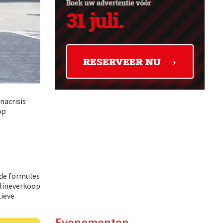
nacrisis
op
 de formules
nlineverkoop
tieve
Evenementen