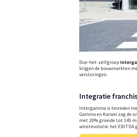
Doe-het-zelfgroep
Inter
krijgen de bouwmarkten mee
verstoringen.
Integratie franch
Intergamma is tevreden met 
Gamma en Karwei zag de omz
met 20% groeide tot 145 mil
winstevolutie: het EBITDA g