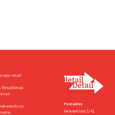
ier maanden in een
helpen bij het verduurzamen van
 in acht winkels en leverde
woning. De vestiging krijgt onde
etailer meer vertrouwen bij
nieuwe presentaties en extra adv
re commerciële resultaten en
energie, tuinieren en duurzamere
lanten op.
De retailer gebruikt de winkel als
testlocatie voor een bredere uitr
 voor retail
 RetailDetail
ten en
Postadres
nde events en
Genuastraat 1/41
ovatie