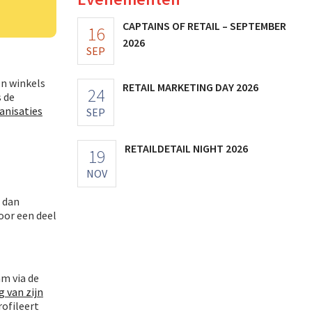
CAPTAINS OF RETAIL – SEPTEMBER
16
2026
SEP
en winkels
RETAIL MARKETING DAY 2026
24
s de
anisaties
SEP
RETAILDETAIL NIGHT 2026
19
NOV
 dan
oor een deel
m via de
 van zijn
ofileert