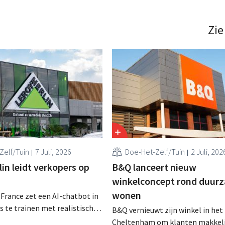
intensief traject van tweeënhalf 
professionele klanten. .
definitieve bestemming gevonden
die bestemming voor sommige 
Zie
een sluiting. .
Zelf/Tuin
7 Juli, 2026
Doe-Het-Zelf/Tuin
2 Juli, 202
in leidt verkopers op
B&Q lanceert nieuw
winkelconcept rond duur
wonen
 France zet een AI-chatbot in
 te trainen met realistische
B&Q vernieuwt zijn winkel in het 
ken. De tool, Pocket Coach,
Cheltenham om klanten makkeli