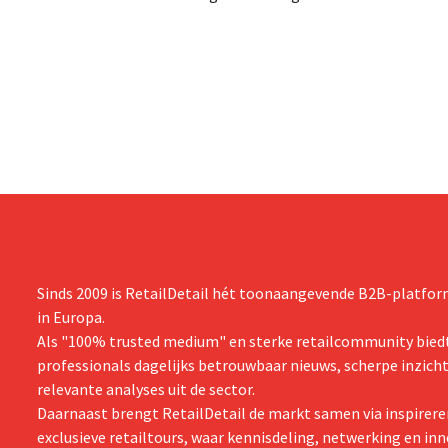
draaide al v
prijzen speelt doe-het-zelf-uitdager
proefproject
Colos in op de groeiende markt voor
volgens de r
totaalrenovaties. “We lossen drie
teams, bete
belangrijke problemen op voor onze
tevredener k
klanten,” zegt topman Loïc Hardy.
Sinds 2009 is RetailDetail hét toonaangevende B2B-platform
in Europa.
Als "100% trusted medium" en sterke retailcommunity biedt
professionals dagelijks betrouwbaar nieuws, scherpe inzich
relevante analyses uit de sector.
Daarnaast brengt RetailDetail de markt samen via inspirere
exclusieve retailtours, waar kennisdeling, netwerking en inn