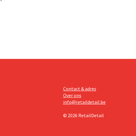
 hun
r meer
ies rond
 keuzes.
ol.
Contact & adres
Over ons
info@retaildetail.be
© 2026 RetailDetail