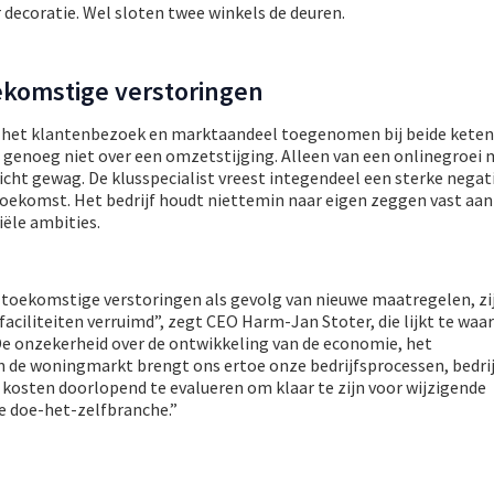
 decoratie. Wel sloten twee winkels de deuren.
ekomstige verstoringen
et het klantenbezoek en marktaandeel toegenomen bij beide keten
d genoeg niet over een omzetstijging. Alleen van een onlinegroei
cht gewag. De klusspecialist vreest integendeel een sterke negat
oekomst. Het bedrijf houdt niettemin naar eigen zeggen vast aan
ële ambities.
 toekomstige verstoringen als gevolg van nieuwe maatregelen, zij
aciliteiten verruimd”, zegt CEO Harm-Jan Stoter, die lijkt te wa
e onzekerheid over de ontwikkeling van de economie, het
de woningmarkt brengt ons ertoe onze bedrijfsprocessen, bedrij
osten doorlopend te evalueren om klaar te zijn voor wijzigende
e doe-het-zelfbranche.”