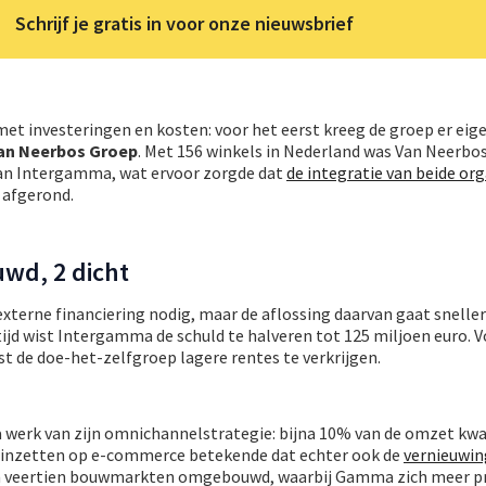
Schrijf je gratis in voor onze nieuwsbrief
et investeringen en kosten: voor het eerst kreeg de groep er eig
an Neerbos Groep
. Met 156 winkels in Nederland was Van Neerbo
an Intergamma, wat ervoor zorgde dat
de integratie van beide org
 afgerond.
uwd, 2 dicht
terne financiering nodig, maar de aflossing daarvan gaat sneller
 tijd wist Intergamma de schuld te halveren tot 125 miljoen euro. V
t de doe-het-zelfgroep lagere rentes te verkrijgen.
werk van zijn omnichannelstrategie: bijna 10% van de omzet kwa
 inzetten op e-commerce betekende dat echter ook de
vernieuwing
ijn veertien bouwmarkten omgebouwd, waarbij Gamma zich meer pr