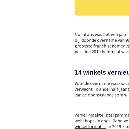
Nochtans was het een jaar m
bij, door de overname van
V
grootste franchisenemer v
pas eind 2019 helemaal was
14 winkels vernie
Voor de overname was ook ex
verwacht: in anderhalf jaar
van de openstaande som wis
Verder maakte Intergamma 
webshops en apps. Behalve
winkelformules
: in 2019 z