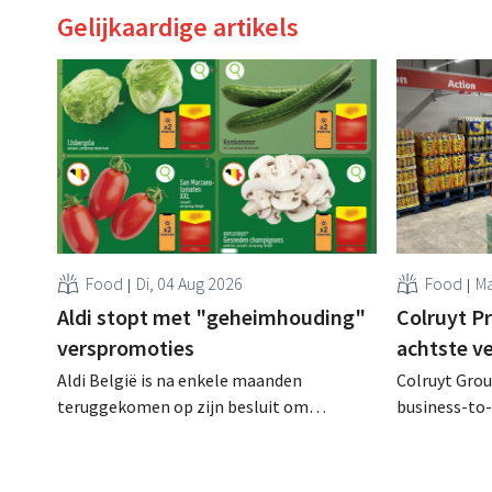
Gelijkaardige artikels
Food
Di, 04 Aug 2026
Food
Ma
Aldi stopt met "geheimhouding"
Colruyt P
verspromoties
achtste v
Aldi België is na enkele maanden
Colruyt Group
teruggekomen op zijn besluit om
business-to-
folderpromoties voor verse producten op
augustus ope
zijn website geheim te houden tot de
vestiging va
zondag voor ze in werking treden: "Onze
winkelformul