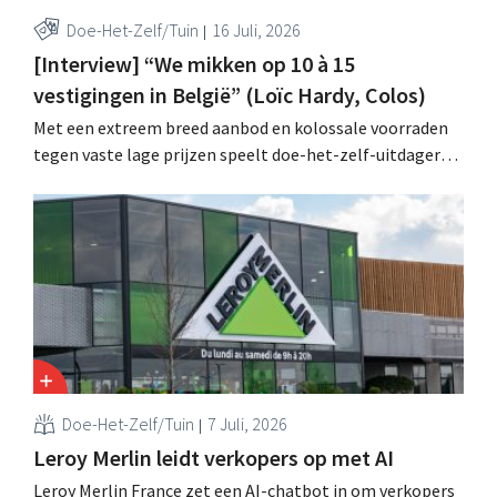
Doe-Het-Zelf/Tuin
16 Juli, 2026
[Interview] “We mikken op 10 à 15
vestigingen in België” (Loïc Hardy, Colos)
Met een extreem breed aanbod en kolossale voorraden
tegen vaste lage prijzen speelt doe-het-zelf-uitdager
Colos in op de groeiende markt voor totaalrenovaties.
“We lossen drie belangrijke problemen op voor onze
klanten,” zegt topman Loïc Hardy.
Doe-Het-Zelf/Tuin
7 Juli, 2026
Leroy Merlin leidt verkopers op met AI
Leroy Merlin France zet een AI-chatbot in om verkopers