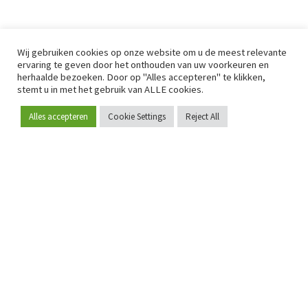
Wij gebruiken cookies op onze website om u de meest relevante
ervaring te geven door het onthouden van uw voorkeuren en
herhaalde bezoeken. Door op "Alles accepteren" te klikken,
stemt u in met het gebruik van ALLE cookies.
Alles accepteren
Cookie Settings
Reject All
Word lid
Sinds 2009 is RetailDetail hét toonaangevende B2B-
platform voor retail in Europa.
Als "100% trusted medium" en sterke retailcommunity biedt
RetailDetail professionals dagelijks betrouwbaar nieuws,
scherpe inzichten en relevante analyses uit de sector.