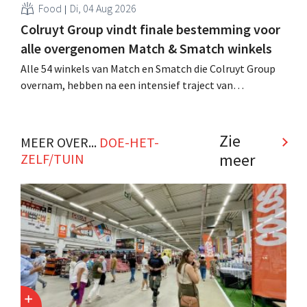
Food
Di, 04 Aug 2026
Colruyt Group vindt finale bestemming voor
alle overgenomen Match & Smatch winkels
Alle 54 winkels van Match en Smatch die Colruyt Group
overnam, hebben na een intensief traject van
tweeënhalf jaar hun definitieve bestemming gevonden.
Al is die bestemming voor sommige panden een sluiting.
.
Zie
MEER OVER...
DOE-HET-
meer
ZELF/TUIN