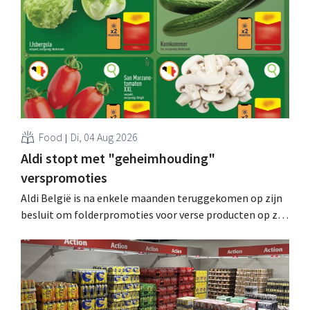
Food
Di, 04 Aug 2026
Aldi stopt met "geheimhouding"
verspromoties
Aldi België is na enkele maanden teruggekomen op zijn
besluit om folderpromoties voor verse producten op zijn
website geheim te houden tot de zondag voor ze in
werking treden: "Onze klanten willen goed
geïnformeerd worden." .