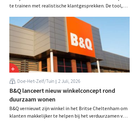
te trainen met realistische klantgesprekken. De tool,
Pocket Coach, draaide al vier maanden in een
proefproject in acht winkels en leverde volgens de
retailer meer vertrouwen bij teams, betere commerciële
resultaten en tevredener klanten op.
Doe-Het-Zelf/Tuin
2 Juli, 2026
B&Q lanceert nieuw winkelconcept rond
duurzaam wonen
B&Q vernieuwt zijn winkel in het Britse Cheltenham om
klanten makkelijker te helpen bij het verduurzamen van
hun woning. De vestiging krijgt onder meer nieuwe
presentaties en extra advies rond energie, tuinieren en
duurzamere keuzes. De retailer gebruikt de winkel als