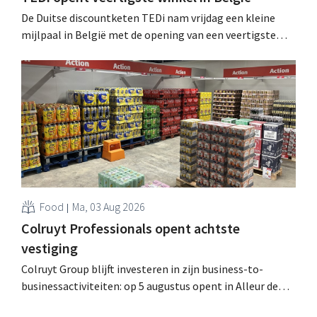
De Duitse discountketen TEDi nam vrijdag een kleine
mijlpaal in België met de opening van een veertigste
filiaal. Het gaat behoorlijk snel voor de retailer, die pas
sinds 2023 aanwezig is in het land. .
Food
Ma, 03 Aug 2026
Colruyt Professionals opent achtste
vestiging
Colruyt Group blijft investeren in zijn business-to-
businessactiviteiten: op 5 augustus opent in Alleur de
achtste vestiging van Colruyt Professionals, de