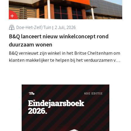
Doe-Het-Zelf/Tuin
2 Juli, 2026
B&Q lanceert nieuw winkelconcept rond
duurzaam wonen
B&Q vernieuwt zijn winkel in het Britse Cheltenham om
klanten makkelijker te helpen bij het verduurzamen van
hun woning. De vestiging krijgt onder meer nieuwe
presentaties en extra advies rond energie, tuinieren en
duurzamere keuzes. De retailer gebruikt de winkel als
testlocatie voor een bredere uitrol.