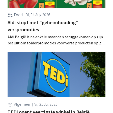
Food
Di, 04 Aug 2026
Aldi stopt met "geheimhouding"
verspromoties
Aldi België is na enkele maanden teruggekomen op zijn
besluit om folderpromoties voor verse producten op zijn
website geheim te houden tot de zondag voor ze in
werking treden: "Onze klanten willen goed
geïnformeerd worden." .
Algemeen
Vr, 31 Jul 2026
TEDi opent veertigste winkel in België