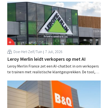
“We lossen drie belangrijke problemen op voor onze
klanten,” zegt topman Loïc Hardy.
Doe-Het-Zelf/Tuin
7 Juli, 2026
Leroy Merlin leidt verkopers op met AI
Leroy Merlin France zet een AI-chatbot in om verkopers
te trainen met realistische klantgesprekken. De tool,
Pocket Coach, draaide al vier maanden in een
proefproject in acht winkels en leverde volgens de
retailer meer vertrouwen bij teams, betere commerciële
resultaten en tevredener klanten op.