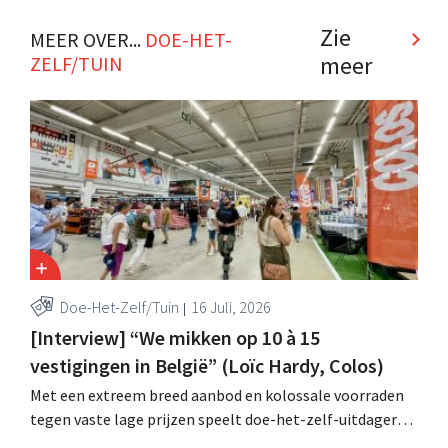
winkelformule die zich uitsluitend richt op professionele
klanten. .
Zie
MEER OVER...
DOE-HET-
meer
ZELF/TUIN
Doe-Het-Zelf/Tuin
16 Juli, 2026
[Interview] “We mikken op 10 à 15
vestigingen in België” (Loïc Hardy, Colos)
Met een extreem breed aanbod en kolossale voorraden
tegen vaste lage prijzen speelt doe-het-zelf-uitdager
Colos in op de groeiende markt voor totaalrenovaties.