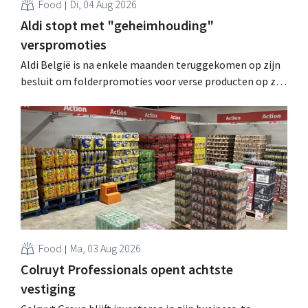
Food
Di, 04 Aug 2026
Aldi stopt met "geheimhouding"
verspromoties
Aldi België is na enkele maanden teruggekomen op zijn
besluit om folderpromoties voor verse producten op zijn
website geheim te houden tot de zondag voor ze in
werking treden: "Onze klanten willen goed
geïnformeerd worden." .
Food
Ma, 03 Aug 2026
Colruyt Professionals opent achtste
vestiging