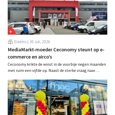
Elektro
30 Juli, 2026
MediaMarkt-moeder Ceconomy steunt op e-
commerce en airco’s
Ceconomy krikte de winst in de voorbije negen maanden
met ruim een vijfde op. Naast de sterke vraag naar
airconditioners droegen ook de webshops, retailmedia
en de marktplaats bij aan de groei.