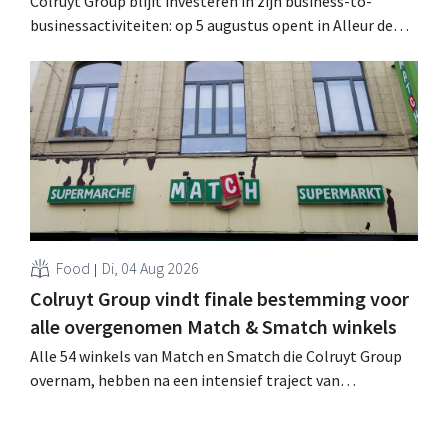
Colruyt Group blijft investeren in zijn business-to-
businessactiviteiten: op 5 augustus opent in Alleur de
achtste vestiging van Colruyt Professionals, de
winkelformule die zich uitsluitend richt op professionele
klanten. .
Food
Di, 04 Aug 2026
Colruyt Group vindt finale bestemming voor
alle overgenomen Match & Smatch winkels
Alle 54 winkels van Match en Smatch die Colruyt Group
overnam, hebben na een intensief traject van
tweeënhalf jaar hun definitieve bestemming gevonden.
Al is die bestemming voor sommige panden een sluiting.