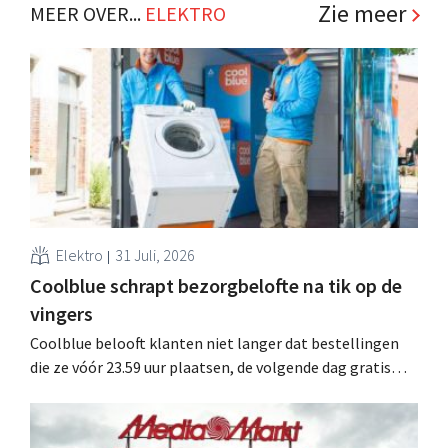
.
Zie meer
MEER OVER...
ELEKTRO
Elektro
31 Juli, 2026
Coolblue schrapt bezorgbelofte na tik op de
vingers
Coolblue belooft klanten niet langer dat bestellingen
die ze vóór 23.59 uur plaatsen, de volgende dag gratis
worden bezorgd. De webwinkel past de formulering aan
nadat de Nederlandse Reclame Code Commissie
oordeelde dat de belofte misleidend en oneerlijk was.