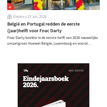
Elektro
23 Juli, 2026
België en Portugal redden de eerste
(jaar)helft voor Fnac Darty
Fnac Darty boekte in de eerste helft van 2026 nauwelijks
omzetgroei. Hoewel België, Luxemburg en vooral
Portugal aardig groeiden, zag de elektronicaretailer de
verkopen op de Franse thuismarkt teruglopen.
Ventilatoren en airconditioners brachten in mei en juni
een welgekomen nieuwe wind.